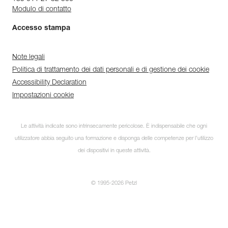
Modulo di contatto
Accesso stampa
Note legali
Politica di trattamento dei dati personali e di gestione dei cookie
Accessibility Declaration
Impostazioni cookie
Le attività indicate sono intrinsecamente pericolose. È indispensabile che ogni
Scopri ePPEcentre
utilizzatore abbia seguito una formazione e disponga delle competenze per l’utilizzo
Semplifica il controllo e la
dei dispositivi in queste attività.
manutenzione dei tuoi DPI.
© 1995-2026 Petzl
PER SAPERNE DI PIÙ
CLOSE