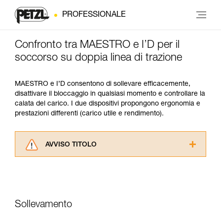
PROFESSIONALE
Confronto tra MAESTRO e I’D per il
soccorso su doppia linea di trazione
MAESTRO e I’D consentono di sollevare efficacemente,
disattivare il bloccaggio in qualsiasi momento e controllare la
calata del carico. I due dispositivi propongono ergonomia e
prestazioni differenti (carico utile e rendimento).
AVVISO TITOLO
Leggere attentamente le istruzioni tecniche dei
prodotti utilizzati in questo consiglio prima di
consultarlo. Dovete aver compreso le
informazioni dell’istruzione tecnica per poter
capire queste ulteriori informazioni.
Sollevamento
La padronanza di queste tecniche richiede una