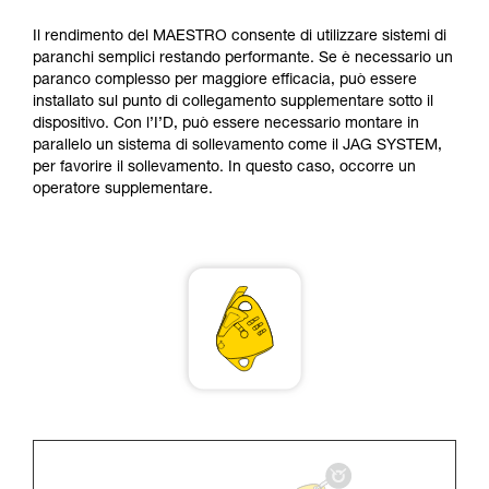
formazione ed un addestramento specifico.
Verificate con un professionista la vostra
Il rendimento del MAESTRO consente di utilizzare sistemi di
capacità di rifare la manovra, da soli, in piena
paranchi semplici restando performante. Se è necessario un
sicurezza, prima di riprodurla autonomamente.
paranco complesso per maggiore efficacia, può essere
Forniamo esempi di tecniche relative alla vostra
installato sul punto di collegamento supplementare sotto il
attività. Ne possono esistere altre che non
dispositivo. Con l’I’D, può essere necessario montare in
vengono qui descritte.
parallelo un sistema di sollevamento come il JAG SYSTEM,
per favorire il sollevamento. In questo caso, occorre un
operatore supplementare.