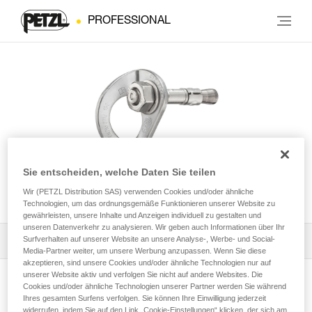
PROFESSIONAL
Sie entscheiden, welche Daten Sie teilen
COEUR BOLT STEEL
Wir (PETZL Distribution SAS) verwenden Cookies und/oder ähnliche
Technologien, um das ordnungsgemäße Funktionieren unserer Website zu
gewährleisten, unsere Inhalte und Anzeigen individuell zu gestalten und
unseren Datenverkehr zu analysieren. Wir geben auch Informationen über Ihr
Surfverhalten auf unserer Website an unsere Analyse-, Werbe- und Social-
Die Gebrauchsanleitung herunterladen
Media-Partner weiter, um unsere Werbung anzupassen. Wenn Sie diese
akzeptieren, sind unsere Cookies und/oder ähnliche Technologien nur auf
Technical Notice
unserer Website aktiv und verfolgen Sie nicht auf andere Websites. Die
Cookies und/oder ähnliche Technologien unserer Partner werden Sie während
Produktseite ansehen
Ihres gesamten Surfens verfolgen. Sie können Ihre Einwilligung jederzeit
widerrufen, indem Sie auf den Link „Cookie-Einstellungen“ klicken, der sich am