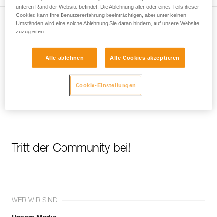
unteren Rand der Website befindet. Die Ablehnung aller oder eines Teils dieser
Cookies kann Ihre Benutzererfahrung beeinträchtigen, aber unter keinen
Umständen wird eine solche Ablehnung Sie daran hindern, auf unsere Website
Newsletter abonnieren
zuzugreifen.
und auf dem Laufenden bleiben
Alle ablehnen
Alle Cookies akzeptieren
Email *
Cookie-Einstellungen
Tritt der Community bei!
WER WIR SIND