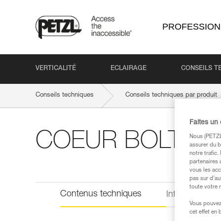
PROFESSION
VERTICALITÉ
ECLAIRAGE
CONSEILS T
Conseils techniques
Conseils techniques par produit
Faites un
COEUR BOLT ST
Nous (PETZL 
assurer du b
notre trafic
partenaires 
vous les acc
pas sur d’au
toute votre 
Contenus techniques
Informations 
Vous pouvez 
cet effet en