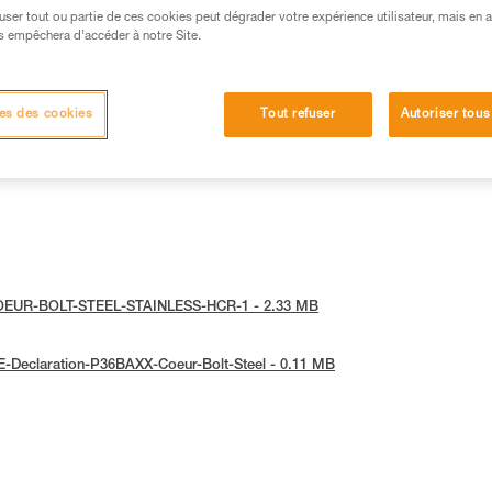
efuser tout ou partie de ces cookies peut dégrader votre expérience utilisateur, mais en 
s empêchera d’accéder à notre Site.
es des cookies
Tout refuser
Autoriser tous
ce-COEUR-BOLT-STEEL-STAINLESS-HCR-1 - 2.33 MB
UE-Declaration-P36BAXX-Coeur-Bolt-Steel - 0.11 MB