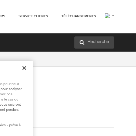
URS
SERVICE CLIENTS
TÉLÉCHARGEMENTS
Recherche
res pour nous
 pour analyser
avec nos
ns le cas où
 vous suivront
ront pendant
kies » prévu à