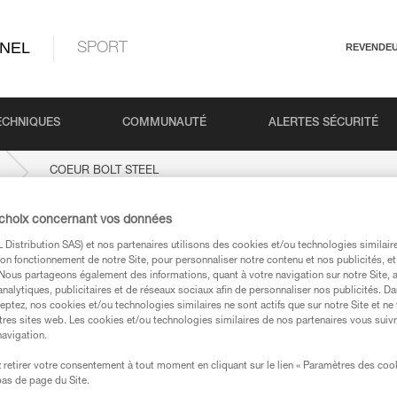
NEL
SPORT
REVENDE
ECHNIQUES
COMMUNAUTÉ
ALERTES SÉCURITÉ
COEUR BOLT STEEL
 choix concernant vos données
EEL
Distribution SAS) et nos partenaires utilisons des cookies et/ou technologies similai
on fonctionnement de notre Site, pour personnaliser notre contenu et nos publicités, et
. Nous partageons également des informations, quant à votre navigation sur notre Site, 
analytiques, publicitaires et de réseaux sociaux afin de personnaliser nos publicités. Da
eptez, nos cookies et/ou technologies similaires ne sont actifs que sur notre Site et ne
tres sites web. Les cookies et/ou technologies similaires de nos partenaires vous suiv
navigation.
techniques
retirer votre consentement à tout moment en cliquant sur le lien « Paramètres des coo
 bas de page du Site.