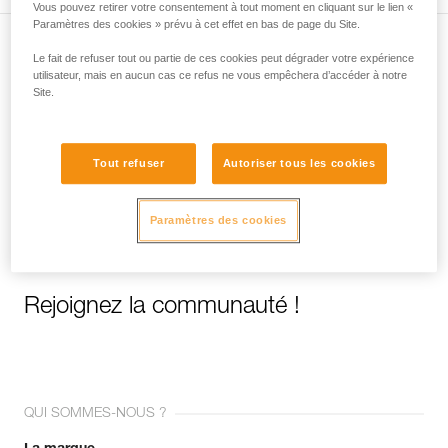
Vous pouvez retirer votre consentement à tout moment en cliquant sur le lien «
Paramètres des cookies » prévu à cet effet en bas de page du Site.
Le fait de refuser tout ou partie de ces cookies peut dégrader votre expérience
Abonnez-vous à la newsletter
utilisateur, mais en aucun cas ce refus ne vous empêchera d’accéder à notre
Site.
et restez connecté à notre actualité
Email *
Tout refuser
Autoriser tous les cookies
Paramètres des cookies
Rejoignez la communauté !
QUI SOMMES-NOUS ?