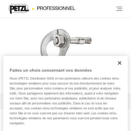
PROFESSIONNEL
Faites un choix concernant vos données
Nous (PETZL Distribution SAS) et nos partenaires utilisons des cookies et/ou
COEUR BOLT STEEL
technologies similaires pour nous assurer du bon fonctionnement de notre
Site, pour personnaliser notre contenu et nos publicités, et pour analyser notre
trafic. Nous partageons également des informations, quant à votre navigation
sur notre Site, avec nos partenaires analytiques, publicitaires et de réseaux
Télécharger la notice technique (PDF)
sociaux afin de personnaliser nos publicités. Dans le cas où vous les
acceptez, nos cookies et/ou technologies similaires ne sont actifs que sur
notre Site et ne vous suivront pas sur d’autres sites web. Les cookies et/ou
Technical Notice
technologies similaires de nos partenaires vous suivront pendant toute votre
Voir la page produit
navigation.