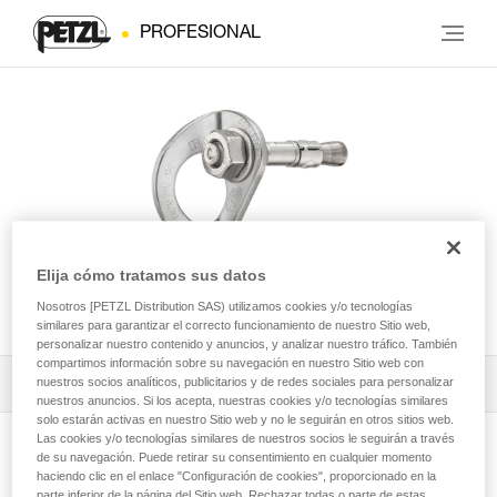
PROFESIONAL
Elija cómo tratamos sus datos
COEUR BOLT STEEL
Nosotros [PETZL Distribution SAS) utilizamos cookies y/o tecnologías
similares para garantizar el correcto funcionamiento de nuestro Sitio web,
personalizar nuestro contenido y anuncios, y analizar nuestro tráfico. También
compartimos información sobre su navegación en nuestro Sitio web con
Descargar ficha técnica (PDF)
nuestros socios analíticos, publicitarios y de redes sociales para personalizar
nuestros anuncios. Si los acepta, nuestras cookies y/o tecnologías similares
solo estarán activas en nuestro Sitio web y no le seguirán en otros sitios web.
Technical Notice
Las cookies y/o tecnologías similares de nuestros socios le seguirán a través
de su navegación. Puede retirar su consentimiento en cualquier momento
Ver la página del producto
haciendo clic en el enlace "Configuración de cookies", proporcionado en la
parte inferior de la página del Sitio web. Rechazar todas o parte de estas