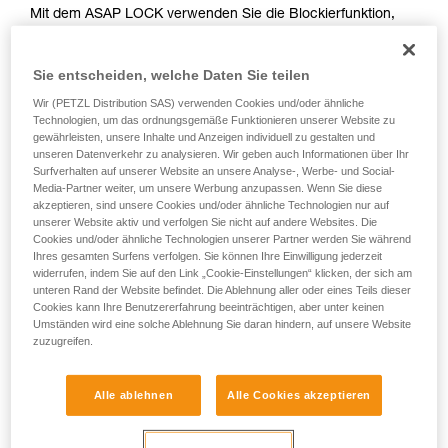
Mit dem ASAP LOCK verwenden Sie die Blockierfunktion,
Sie ihn eigenständig durchführen.
um das Durchlaufen des Seils im Gerät zu vermeiden. Der
Wir geben Beispiele für die mit Ihrer Aktivität
Aufstieg der anwendenden Person wird durch diese Funktion
verbundenen Techniken. Möglicherweise gibt es
Sie entscheiden, welche Daten Sie teilen
nicht behindert.
noch andere Techniken, die hier nicht
beschrieben werden.
Wir (PETZL Distribution SAS) verwenden Cookies und/oder ähnliche
Technologien, um das ordnungsgemäße Funktionieren unserer Website zu
Mit dem ASAP, das keine Blockierfunktion hat, können
gewährleisten, unsere Inhalte und Anzeigen individuell zu gestalten und
andere Techniken angewendet werden:
unseren Datenverkehr zu analysieren. Wir geben auch Informationen über Ihr
Surfverhalten auf unserer Website an unsere Analyse-, Werbe- und Social-
Media-Partner weiter, um unsere Werbung anzupassen. Wenn Sie diese
Halten des Seils von einem Teammitglied am Boden
akzeptieren, sind unsere Cookies und/oder ähnliche Technologien nur auf
Gewicht am Seilende
unserer Website aktiv und verfolgen Sie nicht auf andere Websites. Die
Befestigen des Seilendes an einem Anschlagpunkt
Cookies und/oder ähnliche Technologien unserer Partner werden Sie während
Ihres gesamten Surfens verfolgen. Sie können Ihre Einwilligung jederzeit
widerrufen, indem Sie auf den Link „Cookie-Einstellungen“ klicken, der sich am
Alle drei Optionen müssen im Rahmen des Rettungsplans
unteren Rand der Website befindet. Die Ablehnung aller oder eines Teils dieser
überprüft werden. In jedem Fall ist für jede Situation eine
Cookies kann Ihre Benutzererfahrung beeinträchtigen, aber unter keinen
Umständen wird eine solche Ablehnung Sie daran hindern, auf unsere Website
spezielle Gefährdungsbeurteilung durchzuführen.
zuzugreifen.
Alle ablehnen
Alle Cookies akzeptieren