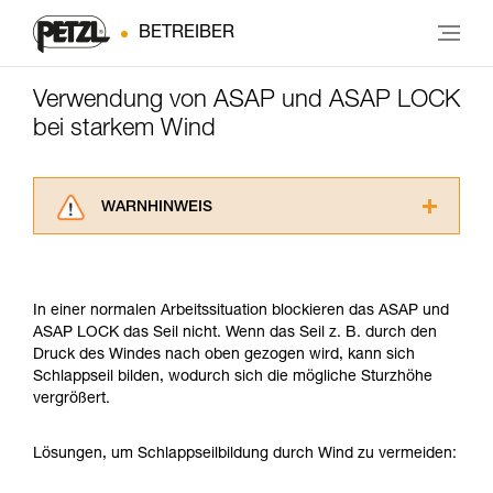
BETREIBER
Verwendung von ASAP und ASAP LOCK
bei starkem Wind
WARNHINWEIS
Lesen Sie die Gebrauchsanweisungen der
Produkte, um die es in diesem Tech Tipp geht,
aufmerksam durch, bevor Sie diesen zu Rate
In einer normalen Arbeitssituation blockieren das ASAP und
ziehen. Um diese Zusatzinformationen
ASAP LOCK das Seil nicht. Wenn das Seil z. B. durch den
verstehen zu können, müssen Sie zuerst die in
Druck des Windes nach oben gezogen wird, kann sich
der Gebrauchsanweisung enthaltenen
Schlappseil bilden, wodurch sich die mögliche Sturzhöhe
Informationen richtig verstanden haben.
vergrößert.
Die Beherrschung dieser Techniken setzt eine
entsprechende Ausbildung und ein spezielles
Training voraus. Prüfen Sie zusammen mit
Lösungen, um Schlappseilbildung durch Wind zu vermeiden:
einem Profi, ob Sie in der Lage sind, den
Vorgang alleine sicher zu wiederholen, bevor