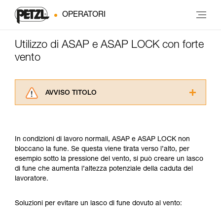
OPERATORI
Utilizzo di ASAP e ASAP LOCK con forte
vento
AVVISO TITOLO
Leggere attentamente le istruzioni tecniche dei
prodotti utilizzati in questo consiglio prima di
consultarlo. Dovete aver compreso le
In condizioni di lavoro normali, ASAP e ASAP LOCK non
informazioni dell’istruzione tecnica per poter
bloccano la fune. Se questa viene tirata verso l’alto, per
capire queste ulteriori informazioni.
esempio sotto la pressione del vento, si può creare un lasco
La padronanza di queste tecniche richiede una
di fune che aumenta l’altezza potenziale della caduta del
formazione ed un addestramento specifico.
lavoratore.
Verificate con un professionista la vostra
capacità di rifare la manovra, da soli, in piena
sicurezza, prima di riprodurla autonomamente.
Soluzioni per evitare un lasco di fune dovuto al vento:
Forniamo esempi di tecniche relative alla vostra
attività. Ne possono esistere altre che non