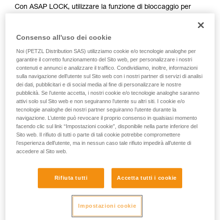
Con ASAP LOCK, utilizzare la funzione di bloccaggio per
vengono qui descritte.
limitare il movimento della fune nel dispositivo. Questa
funzione non impedisce gli spostamenti dell’utilizzatore verso
Consenso all'uso dei cookie
l’alto.
Noi (PETZL Distribution SAS) utilizziamo cookie e/o tecnologie analoghe per
garantire il corretto funzionamento del Sito web, per personalizzare i nostri
Con ASAP, senza funzione di bloccaggio, possono essere
contenuti e annunci e analizzare il traffico. Condividiamo, inoltre, informazioni
utilizzate altre tecniche:
sulla navigazione dell’utente sul Sito web con i nostri partner di servizi di analisi
dei dati, pubblicitari e di social media al fine di personalizzare le nostre
pubblicità. Se l’utente accetta, i nostri cookie e/o tecnologie analoghe saranno
Trattenuta della fune da parte di un compagno a terra
attivi solo sul Sito web e non seguiranno l’utente su altri siti. I cookie e/o
Zavorra all’estremità della fune
tecnologie analoghe dei nostri partner seguiranno l’utente durante la
Collegamento dell’estremità della fune a un
navigazione. L’utente può revocare il proprio consenso in qualsiasi momento
ancoraggio
facendo clic sul link “Impostazioni cookie”, disponibile nella parte inferiore del
Sito web. Il rifiuto di tutti o parte di tali cookie potrebbe compromettere
l’esperienza dell’utente, ma in nessun caso tale rifiuto impedirà all’utente di
Queste tre opzioni devono essere esaminate nella procedura
accedere al Sito web.
di soccorso, in ogni caso, deve essere effettuata un’analisi
dei rischi specifici per la situazione.
Rifiuta tutti
Accetta tutti i cookie
Impostazioni cookie