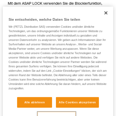
Mit dem ASAP LOCK verwenden Sie die Blockierfunktion,
Sie ihn eigenständig durchführen.
um das Durchlaufen des Seils im Gerät zu vermeiden. Der
Wir geben Beispiele für die mit Ihrer Aktivität
Aufstieg der anwendenden Person wird durch diese Funktion
verbundenen Techniken. Möglicherweise gibt es
Sie entscheiden, welche Daten Sie teilen
nicht behindert.
noch andere Techniken, die hier nicht
beschrieben werden.
Wir (PETZL Distribution SAS) verwenden Cookies und/oder ähnliche
Technologien, um das ordnungsgemäße Funktionieren unserer Website zu
Mit dem ASAP, das keine Blockierfunktion hat, können
gewährleisten, unsere Inhalte und Anzeigen individuell zu gestalten und
andere Techniken angewendet werden:
unseren Datenverkehr zu analysieren. Wir geben auch Informationen über Ihr
Surfverhalten auf unserer Website an unsere Analyse-, Werbe- und Social-
Media-Partner weiter, um unsere Werbung anzupassen. Wenn Sie diese
Halten des Seils von einem Teammitglied am Boden
akzeptieren, sind unsere Cookies und/oder ähnliche Technologien nur auf
Gewicht am Seilende
unserer Website aktiv und verfolgen Sie nicht auf andere Websites. Die
Befestigen des Seilendes an einem Anschlagpunkt
Cookies und/oder ähnliche Technologien unserer Partner werden Sie während
Ihres gesamten Surfens verfolgen. Sie können Ihre Einwilligung jederzeit
widerrufen, indem Sie auf den Link „Cookie-Einstellungen“ klicken, der sich am
Alle drei Optionen müssen im Rahmen des Rettungsplans
unteren Rand der Website befindet. Die Ablehnung aller oder eines Teils dieser
überprüft werden. In jedem Fall ist für jede Situation eine
Cookies kann Ihre Benutzererfahrung beeinträchtigen, aber unter keinen
Umständen wird eine solche Ablehnung Sie daran hindern, auf unsere Website
spezielle Gefährdungsbeurteilung durchzuführen.
zuzugreifen.
Alle ablehnen
Alle Cookies akzeptieren