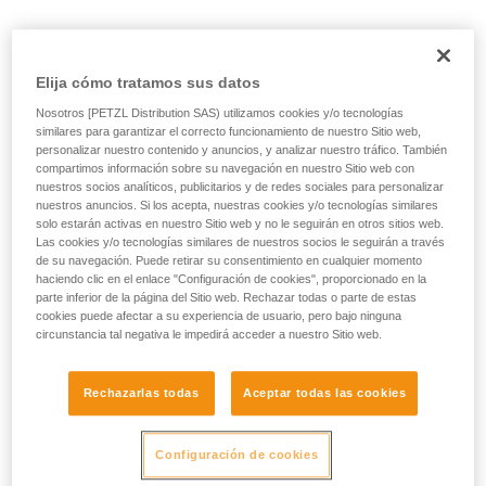
su actividad. Pueden existir otras que no
Con el ASAP LOCK, utilice la función de bloqueo para limitar
describimos aquí.
la circulación de la cuerda en el aparato. Esta función no
Elija cómo tratamos sus datos
impide los desplazamientos del usuario hacia arriba.
Nosotros [PETZL Distribution SAS) utilizamos cookies y/o tecnologías
similares para garantizar el correcto funcionamiento de nuestro Sitio web,
Con el ASAP, sin función de bloqueo, se pueden utilizar otras
personalizar nuestro contenido y anuncios, y analizar nuestro tráfico. También
técnicas:
compartimos información sobre su navegación en nuestro Sitio web con
nuestros socios analíticos, publicitarios y de redes sociales para personalizar
nuestros anuncios. Si los acepta, nuestras cookies y/o tecnologías similares
Retención de la cuerda por parte de un compañero
solo estarán activas en nuestro Sitio web y no le seguirán en otros sitios web.
desde el suelo
Las cookies y/o tecnologías similares de nuestros socios le seguirán a través
Lastre en la punta de la cuerda
de su navegación. Puede retirar su consentimiento en cualquier momento
Conexión de la punta de la cuerda al anclaje
haciendo clic en el enlace "Configuración de cookies", proporcionado en la
parte inferior de la página del Sitio web. Rechazar todas o parte de estas
cookies puede afectar a su experiencia de usuario, pero bajo ninguna
Estas tres opciones deben ser estudiadas en el plan de
circunstancia tal negativa le impedirá acceder a nuestro Sitio web.
rescate, en cualquier caso, se debe realizar una evaluación
de los riesgos específicos a la situación.
Rechazarlas todas
Aceptar todas las cookies
Configuración de cookies