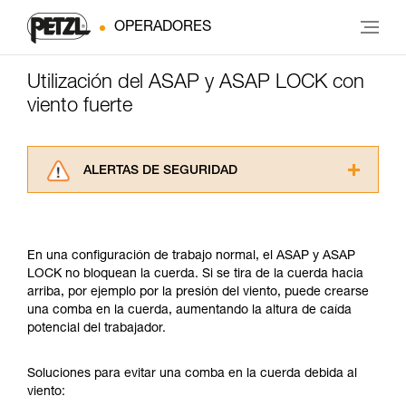
OPERADORES
Utilización del ASAP y ASAP LOCK con
viento fuerte
ALERTAS DE SEGURIDAD
Lea atentamente las fichas técnicas de los
productos utilizados en este consejo antes de
consultarlo. Usted debe comprender la
En una configuración de trabajo normal, el ASAP y ASAP
información de la ficha técnica para poder
LOCK no bloquean la cuerda. Si se tira de la cuerda hacia
comprender este complemento informativo.
arriba, por ejemplo por la presión del viento, puede crearse
Dominar estas técnicas requiere una formación
una comba en la cuerda, aumentando la altura de caída
y un entrenamiento específico. Confirme a
potencial del trabajador.
través de un profesional su capacidad para
ejecutar estas técnicas, solo y con total
seguridad, antes de ejecutarlas de forma
Soluciones para evitar una comba en la cuerda debida al
autónoma.
viento:
Damos ejemplos de técnicas relacionadas con