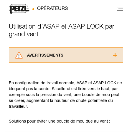
OPÉRATEURS
Utilisation d’ASAP et ASAP LOCK par
grand vent
AVERTISSEMENTS
Lisez attentivement les notices techniques des
produits utilisés dans ce conseil avant de le
consulter. Vous devez avoir compris les
En configuration de travail normale, ASAP et ASAP LOCK ne
informations de la notice technique pour
bloquent pas la corde. Si celle-ci est tirée vers le haut, par
pouvoir comprendre ce complément
exemple sous la pression du vent, une boucle de mou peut
d’informations.
se créer, augmentant la hauteur de chute potentielle du
Maîtriser ces techniques nécessite une
travailleur.
formation et un entraînement spécifique. Validez
avec un professionnel votre capacité à refaire
la manipulation, seul, en toute sécurité, avant
Solutions pour éviter une boucle de mou due au vent :
de la reproduire en autonomie.
Nous donnons des exemples de techniques