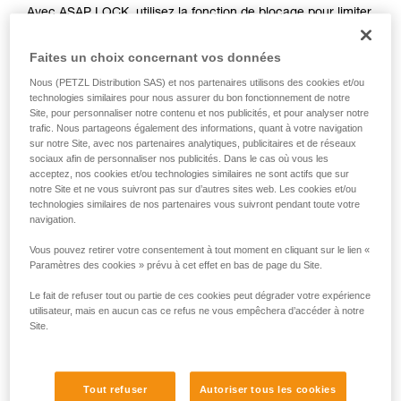
Avec ASAP LOCK, utilisez la fonction de blocage pour limiter
liées à votre activité. Il peut en exister d’autres
la circulation de la corde dans l'appareil. Cette fonction
que nous ne décrivons pas ici.
n'empêche pas les déplacements de l'utilisateur vers le
Faites un choix concernant vos données
haut.
Nous (PETZL Distribution SAS) et nos partenaires utilisons des cookies et/ou
technologies similaires pour nous assurer du bon fonctionnement de notre
Avec ASAP, sans fonction de blocage, d’autres techniques
Site, pour personnaliser notre contenu et nos publicités, et pour analyser notre
trafic. Nous partageons également des informations, quant à votre navigation
peuvent être utilisées :
sur notre Site, avec nos partenaires analytiques, publicitaires et de réseaux
sociaux afin de personnaliser nos publicités. Dans le cas où vous les
Retenue de la corde par un équipier au sol
acceptez, nos cookies et/ou technologies similaires ne sont actifs que sur
notre Site et ne vous suivront pas sur d’autres sites web. Les cookies et/ou
Lest en bout de corde
technologies similaires de nos partenaires vous suivront pendant toute votre
Connexion du bout de corde à un ancrage
navigation.
Vous pouvez retirer votre consentement à tout moment en cliquant sur le lien «
Ces trois options doivent être étudiées dans le plan de
Paramètres des cookies » prévu à cet effet en bas de page du Site.
secours, dans tous les cas, une analyse des risques
spécifiques à la situation doit être réalisée.
Le fait de refuser tout ou partie de ces cookies peut dégrader votre expérience
utilisateur, mais en aucun cas ce refus ne vous empêchera d’accéder à notre
Site.
Tout refuser
Autoriser tous les cookies