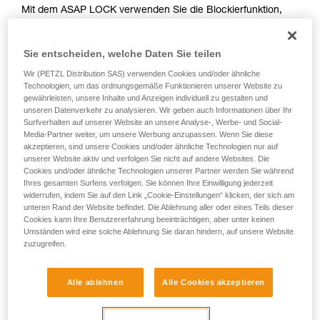
Mit dem ASAP LOCK verwenden Sie die Blockierfunktion,
Sie ihn eigenständig durchführen.
um das Durchlaufen des Seils im Gerät zu vermeiden. Der
Wir geben Beispiele für die mit Ihrer Aktivität
Aufstieg der anwendenden Person wird durch diese Funktion
verbundenen Techniken. Möglicherweise gibt es
Sie entscheiden, welche Daten Sie teilen
nicht behindert.
noch andere Techniken, die hier nicht
beschrieben werden.
Wir (PETZL Distribution SAS) verwenden Cookies und/oder ähnliche
Technologien, um das ordnungsgemäße Funktionieren unserer Website zu
Mit dem ASAP, das keine Blockierfunktion hat, können
gewährleisten, unsere Inhalte und Anzeigen individuell zu gestalten und
andere Techniken angewendet werden:
unseren Datenverkehr zu analysieren. Wir geben auch Informationen über Ihr
Surfverhalten auf unserer Website an unsere Analyse-, Werbe- und Social-
Media-Partner weiter, um unsere Werbung anzupassen. Wenn Sie diese
Halten des Seils von einem Teammitglied am Boden
akzeptieren, sind unsere Cookies und/oder ähnliche Technologien nur auf
Gewicht am Seilende
unserer Website aktiv und verfolgen Sie nicht auf andere Websites. Die
Befestigen des Seilendes an einem Anschlagpunkt
Cookies und/oder ähnliche Technologien unserer Partner werden Sie während
Ihres gesamten Surfens verfolgen. Sie können Ihre Einwilligung jederzeit
widerrufen, indem Sie auf den Link „Cookie-Einstellungen“ klicken, der sich am
Alle drei Optionen müssen im Rahmen des Rettungsplans
unteren Rand der Website befindet. Die Ablehnung aller oder eines Teils dieser
überprüft werden. In jedem Fall ist für jede Situation eine
Cookies kann Ihre Benutzererfahrung beeinträchtigen, aber unter keinen
Umständen wird eine solche Ablehnung Sie daran hindern, auf unsere Website
spezielle Gefährdungsbeurteilung durchzuführen.
zuzugreifen.
Alle ablehnen
Alle Cookies akzeptieren