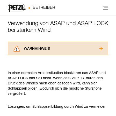
BETREIBER
Verwendung von ASAP und ASAP LOCK
bei starkem Wind
WARNHINWEIS
Lesen Sie die Gebrauchsanweisungen der
Produkte, um die es in diesem Tech Tipp geht,
aufmerksam durch, bevor Sie diesen zu Rate
In einer normalen Arbeitssituation blockieren das ASAP und
ziehen. Um diese Zusatzinformationen
ASAP LOCK das Seil nicht. Wenn das Seil z. B. durch den
verstehen zu können, müssen Sie zuerst die in
Druck des Windes nach oben gezogen wird, kann sich
der Gebrauchsanweisung enthaltenen
Schlappseil bilden, wodurch sich die mögliche Sturzhöhe
Informationen richtig verstanden haben.
vergrößert.
Die Beherrschung dieser Techniken setzt eine
entsprechende Ausbildung und ein spezielles
Training voraus. Prüfen Sie zusammen mit
Lösungen, um Schlappseilbildung durch Wind zu vermeiden:
einem Profi, ob Sie in der Lage sind, den
Vorgang alleine sicher zu wiederholen, bevor