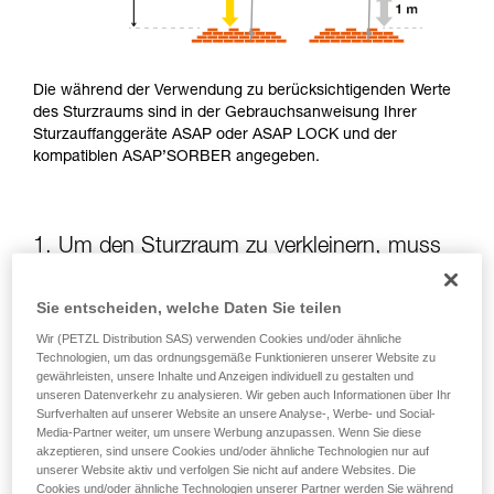
Die während der Verwendung zu berücksichtigenden Werte
des Sturzraums sind in der Gebrauchsanweisung Ihrer
Sturzauffanggeräte ASAP oder ASAP LOCK und der
kompatiblen ASAP’SORBER angegeben.
1. Um den Sturzraum zu verkleinern, muss
die potenzielle Sturzhöhe verringert werden
Sie entscheiden, welche Daten Sie teilen
Die Position des ASAP oder des ASAP LOCK in Bezug auf
Wir (PETZL Distribution SAS) verwenden Cookies und/oder ähnliche
die anwendende Person beeinflusst die Sturzhöhe und somit
Technologien, um das ordnungsgemäße Funktionieren unserer Website zu
die Aufreißlänge des Falldämpfers: Beide Elemente
gewährleisten, unsere Inhalte und Anzeigen individuell zu gestalten und
unseren Datenverkehr zu analysieren. Wir geben auch Informationen über Ihr
vergrößern den Sturzraum.
Surfverhalten auf unserer Website an unsere Analyse-, Werbe- und Social-
Media-Partner weiter, um unsere Werbung anzupassen. Wenn Sie diese
akzeptieren, sind unsere Cookies und/oder ähnliche Technologien nur auf
Halten Sie das ASAP oder ASAP LOCK soweit wie möglich
unserer Website aktiv und verfolgen Sie nicht auf andere Websites. Die
oberhalb des Befestigungspunkts Ihres Gurts
Cookies und/oder ähnliche Technologien unserer Partner werden Sie während