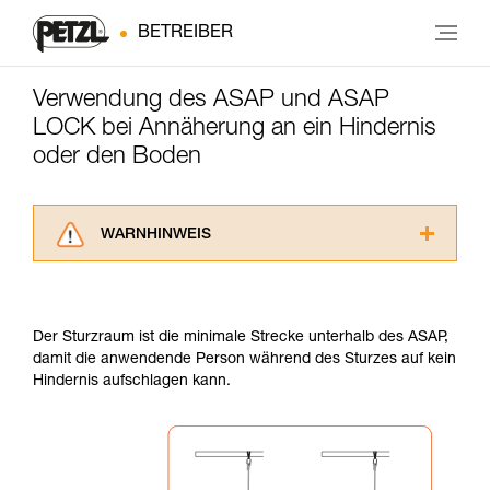
BETREIBER
Verwendung des ASAP und ASAP
LOCK bei Annäherung an ein Hindernis
oder den Boden
WARNHINWEIS
Lesen Sie die Gebrauchsanweisungen der
Produkte, um die es in diesem Tech Tipp geht,
aufmerksam durch, bevor Sie diesen zu Rate
Der Sturzraum ist die minimale Strecke unterhalb des ASAP,
ziehen. Um diese Zusatzinformationen
damit die anwendende Person während des Sturzes auf kein
verstehen zu können, müssen Sie zuerst die in
Hindernis aufschlagen kann.
der Gebrauchsanweisung enthaltenen
Informationen richtig verstanden haben.
Die Beherrschung dieser Techniken setzt eine
entsprechende Ausbildung und ein spezielles
Training voraus. Prüfen Sie zusammen mit