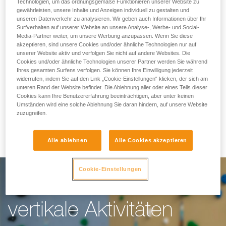
Wir erleichtern dir die
Technologien, um das ordnungsgemäße Funktionieren unserer Website zu
gewährleisten, unsere Inhalte und Anzeigen individuell zu gestalten und
unseren Datenverkehr zu analysieren. Wir geben auch Informationen über Ihr
Arbeit
Surfverhalten auf unserer Website an unsere Analyse-, Werbe- und Social-
Media-Partner weiter, um unsere Werbung anzupassen. Wenn Sie diese
akzeptieren, sind unsere Cookies und/oder ähnliche Technologien nur auf
unserer Website aktiv und verfolgen Sie nicht auf andere Websites. Die
Für Kletterhallen, Hochseilgärten, Klettersteige
Cookies und/oder ähnliche Technologien unserer Partner werden Sie während
Ihres gesamten Surfens verfolgen. Sie können Ihre Einwilligung jederzeit
oder Canyoning: unser Ziel ist es, dir die Arbeit
widerrufen, indem Sie auf den Link „Cookie-Einstellungen“ klicken, der sich am
unteren Rand der Website befindet. Die Ablehnung aller oder eines Teils dieser
zu erleichtern. Unsere Ausrüstung bietet alles,
Cookies kann Ihre Benutzererfahrung beeinträchtigen, aber unter keinen
was du für die Ausübung deiner Arbeit unter
Umständen wird eine solche Ablehnung Sie daran hindern, auf unsere Website
zuzugreifen.
optimalen Bedingungen brauchst.
Alle ablehnen
Alle Cookies akzeptieren
Cookie-Einstellungen
Unsere Produkte für
vertikale Aktivitäten