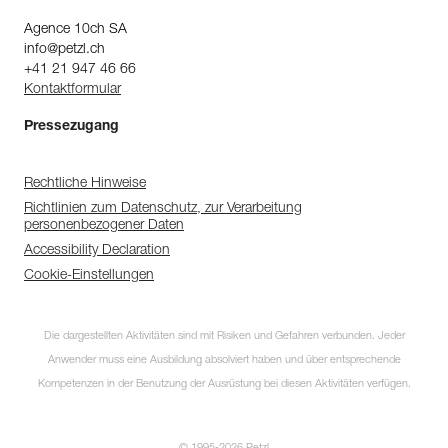
Agence 10ch SA
info@petzl.ch
+41 21 947 46 66
Kontaktformular
Pressezugang
Rechtliche Hinweise
Richtlinien zum Datenschutz, zur Verarbeitung
personenbezogener Daten
Accessibility Declaration
Cookie-Einstellungen
Die dargestellten Aktivitäten sind mit Risiken und Gefahren verbunden. Jeder
Anwender muss eine Ausbildung absolviert haben und über entsprechende
Kompetenzen in der Benutzung der Ausrüstung bei diesen Aktivitäten verfügen.