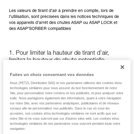
Les valeurs de tirant d’air à prendre en compte, lors de
l’utilisation, sont précisées dans les notices techniques de
vos appareils d’arrêt des chutes ASAP ou ASAP LOCK et
des ASAP’SORBER compatibles
1. Pour limiter la hauteur de tirant d’air,
limitez la hauteur de chute potentielle
Faites un choix concernant vos données
La position de l’ASAP ou de l’ASAP LOCK, par rapport à
l’utilisateur, influe sur la hauteur de chute et donc sur la
Nous (PETZL Distribution SAS) et nos partenaires utilisons des cookies et/ou
longueur de déchirement de l’absorbeur d’énergie : ces
technologies similaires pour nous assurer du bon fonctionnement de notre
Site, pour personnaliser notre contenu et nos publicités, et pour analyser notre
deux éléments augmentent le tirant d’air.
trafic. Nous partageons également des informations, quant à votre navigation
sur notre Site, avec nos partenaires analytiques, publicitaires et de réseaux
sociaux afin de personnaliser nos publicités. Dans le cas où vous les
Gardez autant que possible l’ASAP ou l’ASAP LOCK au-
acceptez, nos cookies et/ou technologies similaires ne sont actifs que sur
dessus du point d’attache de votre harnais
notre Site et ne vous suivront pas sur d’autres sites web. Les cookies et/ou
technologies similaires de nos partenaires vous suivront pendant toute votre
navigation.