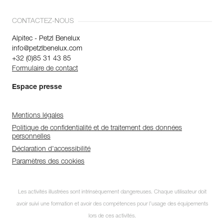
CONTACTEZ-NOUS
Alpitec - Petzl Benelux
info@petzlbenelux.com
+32 (0)85 31 43 85
Formulaire de contact
Espace presse
Mentions légales
Politique de confidentialité et de traitement des données
personnelles
Déclaration d'accessibilité
Paramètres des cookies
Les activités illustrées sont intrinsèquement dangereuses. Chaque utilisateur doit
avoir suivi une formation et avoir des compétences pour l’usage des équipements
lors de ces activités.