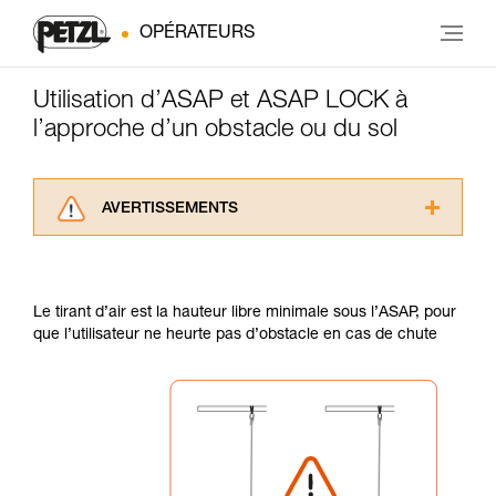
OPÉRATEURS
Utilisation d’ASAP et ASAP LOCK à
l’approche d’un obstacle ou du sol
AVERTISSEMENTS
Lisez attentivement les notices techniques des
produits utilisés dans ce conseil avant de le
consulter. Vous devez avoir compris les
Le tirant d’air est la hauteur libre minimale sous l’ASAP, pour
informations de la notice technique pour
que l’utilisateur ne heurte pas d’obstacle en cas de chute
pouvoir comprendre ce complément
d’informations.
Maîtriser ces techniques nécessite une
formation et un entraînement spécifique. Validez
avec un professionnel votre capacité à refaire
la manipulation, seul, en toute sécurité, avant
de la reproduire en autonomie.
Nous donnons des exemples de techniques