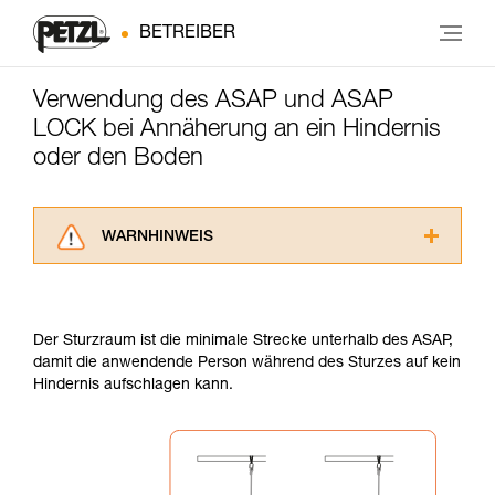
BETREIBER
Verwendung des ASAP und ASAP
LOCK bei Annäherung an ein Hindernis
oder den Boden
WARNHINWEIS
Lesen Sie die Gebrauchsanweisungen der
Produkte, um die es in diesem Tech Tipp geht,
aufmerksam durch, bevor Sie diesen zu Rate
Der Sturzraum ist die minimale Strecke unterhalb des ASAP,
ziehen. Um diese Zusatzinformationen
damit die anwendende Person während des Sturzes auf kein
verstehen zu können, müssen Sie zuerst die in
Hindernis aufschlagen kann.
der Gebrauchsanweisung enthaltenen
Informationen richtig verstanden haben.
Die Beherrschung dieser Techniken setzt eine
entsprechende Ausbildung und ein spezielles
Training voraus. Prüfen Sie zusammen mit