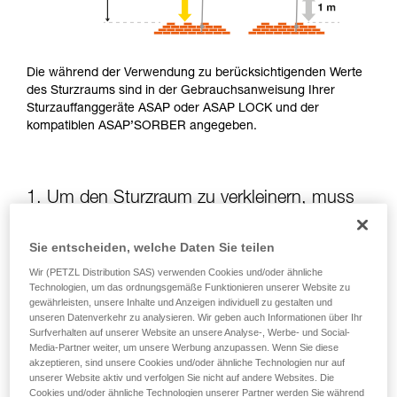
Die während der Verwendung zu berücksichtigenden Werte
des Sturzraums sind in der Gebrauchsanweisung Ihrer
Sturzauffanggeräte ASAP oder ASAP LOCK und der
kompatiblen ASAP’SORBER angegeben.
1. Um den Sturzraum zu verkleinern, muss
die potenzielle Sturzhöhe verringert werden
Sie entscheiden, welche Daten Sie teilen
Die Position des ASAP oder des ASAP LOCK in Bezug auf
Wir (PETZL Distribution SAS) verwenden Cookies und/oder ähnliche
die anwendende Person beeinflusst die Sturzhöhe und somit
Technologien, um das ordnungsgemäße Funktionieren unserer Website zu
die Aufreißlänge des Falldämpfers: Beide Elemente
gewährleisten, unsere Inhalte und Anzeigen individuell zu gestalten und
unseren Datenverkehr zu analysieren. Wir geben auch Informationen über Ihr
vergrößern den Sturzraum.
Surfverhalten auf unserer Website an unsere Analyse-, Werbe- und Social-
Media-Partner weiter, um unsere Werbung anzupassen. Wenn Sie diese
akzeptieren, sind unsere Cookies und/oder ähnliche Technologien nur auf
Halten Sie das ASAP oder ASAP LOCK soweit wie möglich
unserer Website aktiv und verfolgen Sie nicht auf andere Websites. Die
oberhalb des Befestigungspunkts Ihres Gurts
Cookies und/oder ähnliche Technologien unserer Partner werden Sie während