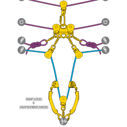
capire queste ulteriori informazioni.
La padronanza di queste tecniche richiede una
formazione ed un addestramento specifico.
Verificate con un professionista la vostra
capacità di rifare la manovra, da soli, in piena
sicurezza, prima di riprodurla autonomamente.
Forniamo esempi di tecniche relative alla vostra
attività. Ne possono esistere altre che non
vengono qui descritte.