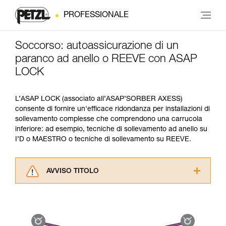
PROFESSIONALE
Soccorso: autoassicurazione di un
paranco ad anello o REEVE con ASAP
LOCK
L’ASAP LOCK (associato all’ASAP’SORBER AXESS)
consente di fornire un'efficace ridondanza per installazioni di
sollevamento complesse che comprendono una carrucola
inferiore: ad esempio, tecniche di sollevamento ad anello su
I’D o MAESTRO o tecniche di sollevamento su REEVE.
AVVISO TITOLO
Leggere attentamente le istruzioni tecniche dei
prodotti utilizzati in questo consiglio prima di
consultarlo. Dovete aver compreso le
informazioni dell’istruzione tecnica per poter