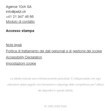
Agence 10ch SA
info@petzl.ch
+41 21 947 46 66
Modulo di contatto
Accesso stampa
Note legali
Politica di trattamento dei dati personali e di gestione dei cookie
Accessibility Declaration
Impostazioni cookie
Le attività indicate sono intrinsecamente pericolose. È indispensabile che ogni
utilizzatore abbia seguito una formazione e disponga delle competenze per l’utilizzo
dei dispositivi in queste attività.
© 1995-2026 Petzl