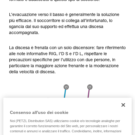
formato e addestrato a questo tipo di soccorso.
Verificate con un professionista la vostra
capacità di rifare la manovra, da soli, in piena
sicurezza, prima di riprodurla autonomamente.
L’evacuazione verso il basso è generalmente la soluzione
Forniamo esempi di tecniche relative alla vostra
più efficace. Il soccorritore si collega all’infortunato, lo
attività. Ne possono esistere altre che non
sgancia dal suo supporto ed effettua una discesa
vengono qui descritte.
accompagnata.
La discesa è frenata con un solo discensore: fare riferimento
alle note informative RIG, I’D S e I’D L, rispettare le
precauzioni specifiche per l’utilizzo con due persone, in
particolare la maggiore azione frenante e la moderazione
della velocità di discesa.
Consenso all'uso dei cookie
Noi (PETZL Distribution SAS) utilizziamo cookie e/o tecnologie analoghe per
garantire il corretto funzionamento del Sito web, per personalizzare i nostri
contenuti e annunci e analizzare il traffico. Condividiamo, inoltre, informazioni