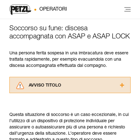
OPERATORI
Soccorso su fune: discesa
accompagnata con ASAP e ASAP LOCK
Una persona ferita sospesa in una imbracatura deve essere
trattata rapidamente, per esempio evacuandola con una
discesa accompagnata effettuata dal compagno.
AVVISO TITOLO
Leggere attentamente le istruzioni tecniche dei
prodotti utilizzati in questo consiglio prima di
consultarlo. Dovete aver compreso le
Questa situazione di soccorso è un caso eccezionale, in cui
informazioni dell’istruzione tecnica per poter
l’utilizzo di un dispositivo di protezione individuale per
capire queste ulteriori informazioni.
assicurare o autoassicurare più di una persona è richiesto
La padronanza di queste tecniche richiede una
dall’urgenza della situazione. L’operatore deve essere
formazione ed un addestramento specifico.