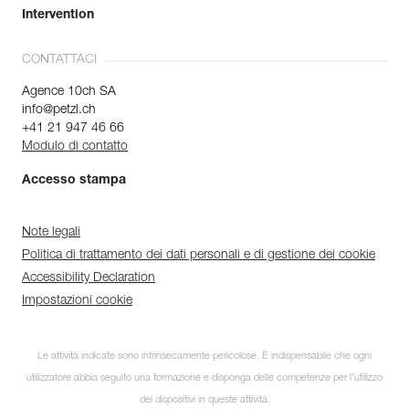
Intervention
CONTATTACI
Agence 10ch SA
info@petzl.ch
+41 21 947 46 66
Modulo di contatto
Accesso stampa
Note legali
Politica di trattamento dei dati personali e di gestione dei cookie
Accessibility Declaration
Impostazioni cookie
Le attività indicate sono intrinsecamente pericolose. È indispensabile che ogni
utilizzatore abbia seguito una formazione e disponga delle competenze per l’utilizzo
dei dispositivi in queste attività.