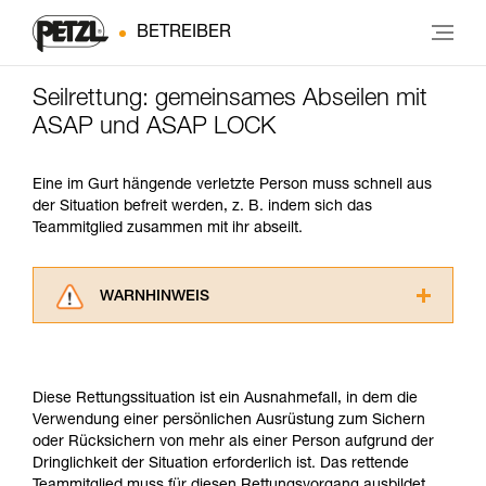
BETREIBER
Seilrettung: gemeinsames Abseilen mit
ASAP und ASAP LOCK
Eine im Gurt hängende verletzte Person muss schnell aus
der Situation befreit werden, z. B. indem sich das
Teammitglied zusammen mit ihr abseilt.
WARNHINWEIS
Lesen Sie die Gebrauchsanweisungen der
Produkte, um die es in diesem Tech Tipp geht,
aufmerksam durch, bevor Sie diesen zu Rate
Diese Rettungssituation ist ein Ausnahmefall, in dem die
ziehen. Um diese Zusatzinformationen
Verwendung einer persönlichen Ausrüstung zum Sichern
verstehen zu können, müssen Sie zuerst die in
oder Rücksichern von mehr als einer Person aufgrund der
der Gebrauchsanweisung enthaltenen
Dringlichkeit der Situation erforderlich ist. Das rettende
Informationen richtig verstanden haben.