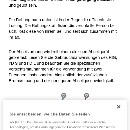
Teammitglied muss für diesen Rettungsvorgang ausbildet
Die Beherrschung dieser Techniken setzt eine
und geübt sein.
entsprechende Ausbildung und ein spezielles
Training voraus. Prüfen Sie zusammen mit
einem Profi, ob Sie in der Lage sind, den
Die Rettung nach unten ist in der Regel die effizienteste
Vorgang alleine sicher zu wiederholen, bevor
Lösung. Die Rettungskraft fixiert die verunfallte Person bei
Sie ihn eigenständig durchführen.
sich, löst diese von ihrem Seil und seilt sich zusammen mit
Wir geben Beispiele für die mit Ihrer Aktivität
ihr ab.
verbundenen Techniken. Möglicherweise gibt es
noch andere Techniken, die hier nicht
Der Abseilvorgang wird mit einem einzigen Abseilgerät
beschrieben werden.
gebremst: Lesen Sie die Gebrauchsanweisungen des RIG,
I’D S und I’D L und beachten Sie die spezifischen
Vorsichtsmaßnahmen für die Verwendung mit zwei
Personen, insbesondere hinsichtlich der zusätzlichen
Bremsreibung und der geringeren Abseilgeschwindigkeit.
Sie entscheiden, welche Daten Sie teilen
Wir (PETZL Distribution SAS) verwenden Cookies und/oder ähnliche
Technologien, um das ordnungsgemäße Funktionieren unserer Website zu