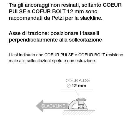
formazione ed un addestramento specifico.
Tra gli ancoraggi non resinati, soltanto COEUR
Verificate con un professionista la vostra
PULSE e COEUR BOLT 12 mm sono
capacità di rifare la manovra, da soli, in piena
raccomandati da Petzl per la slackline.
sicurezza, prima di riprodurla autonomamente.
Forniamo esempi di tecniche relative alla vostra
attività. Ne possono esistere altre che non
Asse di trazione: posizionare i tasselli
vengono qui descritte.
perpendicolarmente alla sollecitazione
I test indicano che COEUR PULSE e COEUR BOLT resistono
male alle sollecitazioni ripetute con estrazione.