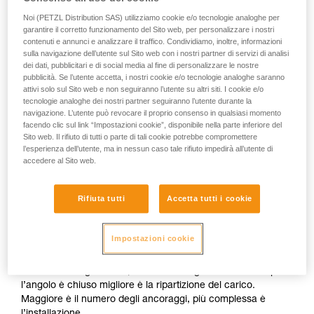
Noi (PETZL Distribution SAS) utilizziamo cookie e/o tecnologie analoghe per
garantire il corretto funzionamento del Sito web, per personalizzare i nostri
contenuti e annunci e analizzare il traffico. Condividiamo, inoltre, informazioni
sulla navigazione dell’utente sul Sito web con i nostri partner di servizi di analisi
dei dati, pubblicitari e di social media al fine di personalizzare le nostre
pubblicità. Se l’utente accetta, i nostri cookie e/o tecnologie analoghe saranno
attivi solo sul Sito web e non seguiranno l’utente su altri siti. I cookie e/o
tecnologie analoghe dei nostri partner seguiranno l’utente durante la
navigazione. L’utente può revocare il proprio consenso in qualsiasi momento
facendo clic sul link “Impostazioni cookie”, disponibile nella parte inferiore del
Sito web. Il rifiuto di tutti o parte di tali cookie potrebbe compromettere
Ripartizione delle sollecitazioni: moltiplicare gli
l’esperienza dell’utente, ma in nessun caso tale rifiuto impedirà all’utente di
accedere al Sito web.
ancoraggi non è sufficiente
Rifiuta tutti
Accetta tutti i cookie
L’installazione deve consentire agli ancoraggi di assumersi
ciascuno una parte uguale delle sollecitazioni. Se un
ancoraggio è caricato più degli altri e cede, l’urto sugli altri
Impostazioni cookie
ancoraggi potrà farli cedere a loro volta. Esistono molte
tecniche per ripartire le sollecitazioni tra gli ancoraggi
mediante triangolazione, secondo la regola di base che più
l’angolo è chiuso migliore è la ripartizione del carico.
Maggiore è il numero degli ancoraggi, più complessa è
l’installazione.