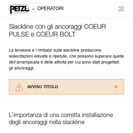
OPERATORI
Slackline con gli ancoraggi COEUR
PULSE e COEUR BOLT
La tensione e i rimbalzi sulla slackline producono
sollecitazioni elevate e ripetute, che possono superare quelle
dell’arrampicata e delle attività per cui sono stati progettati
gli ancoraggi.
AVVISO TITOLO
Leggere attentamente le istruzioni tecniche dei
prodotti utilizzati in questo consiglio prima di
consultarlo. Dovete aver compreso le
L’importanza di una corretta installazione
informazioni dell’istruzione tecnica per poter
capire queste ulteriori informazioni.
degli ancoraggi nella slackline
La padronanza di queste tecniche richiede una