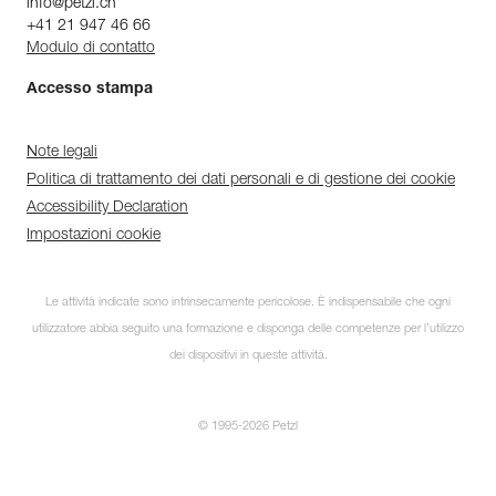
info@petzl.ch
+41 21 947 46 66
Modulo di contatto
Accesso stampa
Note legali
Politica di trattamento dei dati personali e di gestione dei cookie
Accessibility Declaration
Impostazioni cookie
Le attività indicate sono intrinsecamente pericolose. È indispensabile che ogni
utilizzatore abbia seguito una formazione e disponga delle competenze per l’utilizzo
dei dispositivi in queste attività.
© 1995-2026 Petzl