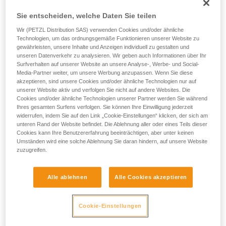
Sie entscheiden, welche Daten Sie teilen
Wir (PETZL Distribution SAS) verwenden Cookies und/oder ähnliche
Technologien, um das ordnungsgemäße Funktionieren unserer Website zu
gewährleisten, unsere Inhalte und Anzeigen individuell zu gestalten und
unseren Datenverkehr zu analysieren. Wir geben auch Informationen über Ihr
Surfverhalten auf unserer Website an unsere Analyse-, Werbe- und Social-
Media-Partner weiter, um unsere Werbung anzupassen. Wenn Sie diese
akzeptieren, sind unsere Cookies und/oder ähnliche Technologien nur auf
unserer Website aktiv und verfolgen Sie nicht auf andere Websites. Die
Cookies und/oder ähnliche Technologien unserer Partner werden Sie während
Ihres gesamten Surfens verfolgen. Sie können Ihre Einwilligung jederzeit
widerrufen, indem Sie auf den Link „Cookie-Einstellungen“ klicken, der sich am
unteren Rand der Website befindet. Die Ablehnung aller oder eines Teils dieser
Kräfteverteilung: Das Installieren von mehreren
Cookies kann Ihre Benutzererfahrung beeinträchtigen, aber unter keinen
Umständen wird eine solche Ablehnung Sie daran hindern, auf unsere Website
Fixpunkten ist nicht ausreichend
zuzugreifen.
Die Installation muss gewährleisten, dass auf jeden Fixpunkt
Alle ablehnen
Alle Cookies akzeptieren
die gleichen Kräfte wirken. Wenn ein Fixpunkt stärker
belastet wird als die anderen und ausreißt, können die auf
die anderen Fixpunkte ausgeübten Belastungen dazu führen,
Cookie-Einstellungen
dass diese ebenfalls ausreißen. Es gibt zahlreiche
Techniken, um die Belastungen durch ein Kräftedreieck auf