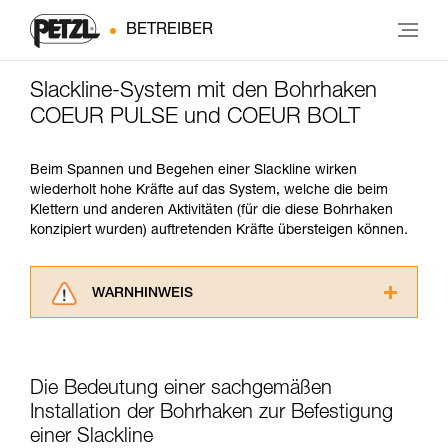
BETREIBER
Slackline-System mit den Bohrhaken
COEUR PULSE und COEUR BOLT
Beim Spannen und Begehen einer Slackline wirken
wiederholt hohe Kräfte auf das System, welche die beim
Klettern und anderen Aktivitäten (für die diese Bohrhaken
konzipiert wurden) auftretenden Kräfte übersteigen können.
WARNHINWEIS
Lesen Sie die Gebrauchsanweisungen der
Produkte, um die es in diesem Tech Tipp geht,
aufmerksam durch, bevor Sie diesen zu Rate
Die Bedeutung einer sachgemäßen
ziehen. Um diese Zusatzinformationen
verstehen zu können, müssen Sie zuerst die in
Installation der Bohrhaken zur Befestigung
der Gebrauchsanweisung enthaltenen
einer Slackline