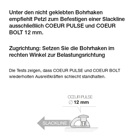
Informationen richtig verstanden haben.
Die Beherrschung dieser Techniken setzt eine
Unter den nicht geklebten Bohrhaken
entsprechende Ausbildung und ein spezielles
Training voraus. Prüfen Sie zusammen mit
empfiehlt Petzl zum Befestigen einer Slackline
einem Profi, ob Sie in der Lage sind, den
ausschließlich COEUR PULSE und COEUR
Vorgang alleine sicher zu wiederholen, bevor
BOLT 12 mm.
Sie ihn eigenständig durchführen.
Wir geben Beispiele für die mit Ihrer Aktivität
Zugrichtung: Setzen Sie die Bohrhaken im
verbundenen Techniken. Möglicherweise gibt es
rechten Winkel zur Belastungsrichtung
noch andere Techniken, die hier nicht
beschrieben werden.
Die Tests zeigen, dass COEUR PULSE und COEUR BOLT
wiederholten Ausreißkräften schlecht standhalten.