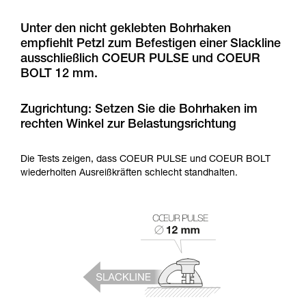
Informationen richtig verstanden haben.
Die Beherrschung dieser Techniken setzt eine
Unter den nicht geklebten Bohrhaken
entsprechende Ausbildung und ein spezielles
Training voraus. Prüfen Sie zusammen mit
empfiehlt Petzl zum Befestigen einer Slackline
einem Profi, ob Sie in der Lage sind, den
ausschließlich COEUR PULSE und COEUR
Vorgang alleine sicher zu wiederholen, bevor
BOLT 12 mm.
Sie ihn eigenständig durchführen.
Wir geben Beispiele für die mit Ihrer Aktivität
Zugrichtung: Setzen Sie die Bohrhaken im
verbundenen Techniken. Möglicherweise gibt es
rechten Winkel zur Belastungsrichtung
noch andere Techniken, die hier nicht
beschrieben werden.
Die Tests zeigen, dass COEUR PULSE und COEUR BOLT
wiederholten Ausreißkräften schlecht standhalten.