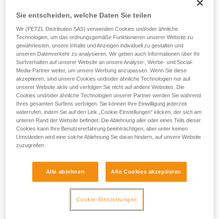
Sie entscheiden, welche Daten Sie teilen
Wir (PETZL Distribution SAS) verwenden Cookies und/oder ähnliche
Technologien, um das ordnungsgemäße Funktionieren unserer Website zu
gewährleisten, unsere Inhalte und Anzeigen individuell zu gestalten und
unseren Datenverkehr zu analysieren. Wir geben auch Informationen über Ihr
Surfverhalten auf unserer Website an unsere Analyse-, Werbe- und Social-
Media-Partner weiter, um unsere Werbung anzupassen. Wenn Sie diese
akzeptieren, sind unsere Cookies und/oder ähnliche Technologien nur auf
unserer Website aktiv und verfolgen Sie nicht auf andere Websites. Die
Cookies und/oder ähnliche Technologien unserer Partner werden Sie während
Ihres gesamten Surfens verfolgen. Sie können Ihre Einwilligung jederzeit
widerrufen, indem Sie auf den Link „Cookie-Einstellungen“ klicken, der sich am
unteren Rand der Website befindet. Die Ablehnung aller oder eines Teils dieser
Kräfteverteilung: Das Installieren von mehreren
Cookies kann Ihre Benutzererfahrung beeinträchtigen, aber unter keinen
Umständen wird eine solche Ablehnung Sie daran hindern, auf unsere Website
Fixpunkten ist nicht ausreichend
zuzugreifen.
Die Installation muss gewährleisten, dass auf jeden Fixpunkt
Alle ablehnen
Alle Cookies akzeptieren
die gleichen Kräfte wirken. Wenn ein Fixpunkt stärker
belastet wird als die anderen und ausreißt, können die auf
die anderen Fixpunkte ausgeübten Belastungen dazu führen,
Cookie-Einstellungen
dass diese ebenfalls ausreißen. Es gibt zahlreiche
Techniken, um die Belastungen durch ein Kräftedreieck auf