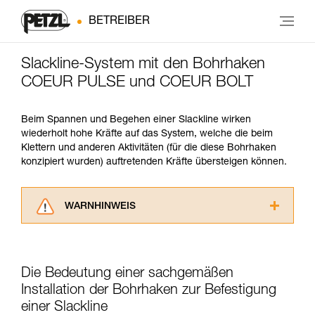
BETREIBER
Slackline-System mit den Bohrhaken
COEUR PULSE und COEUR BOLT
Beim Spannen und Begehen einer Slackline wirken
wiederholt hohe Kräfte auf das System, welche die beim
Klettern und anderen Aktivitäten (für die diese Bohrhaken
konzipiert wurden) auftretenden Kräfte übersteigen können.
WARNHINWEIS
Lesen Sie die Gebrauchsanweisungen der
Produkte, um die es in diesem Tech Tipp geht,
aufmerksam durch, bevor Sie diesen zu Rate
Die Bedeutung einer sachgemäßen
ziehen. Um diese Zusatzinformationen
verstehen zu können, müssen Sie zuerst die in
Installation der Bohrhaken zur Befestigung
der Gebrauchsanweisung enthaltenen
einer Slackline