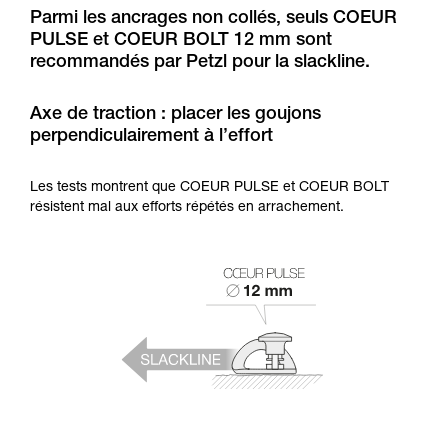
Maîtriser ces techniques nécessite une
Parmi les ancrages non collés, seuls COEUR
formation et un entraînement spécifique. Validez
PULSE et COEUR BOLT 12 mm sont
avec un professionnel votre capacité à refaire
recommandés par Petzl pour la slackline.
la manipulation, seul, en toute sécurité, avant
de la reproduire en autonomie.
Nous donnons des exemples de techniques
Axe de traction : placer les goujons
liées à votre activité. Il peut en exister d’autres
perpendiculairement à l’effort
que nous ne décrivons pas ici.
Les tests montrent que COEUR PULSE et COEUR BOLT
résistent mal aux efforts répétés en arrachement.