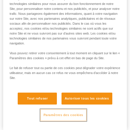
technologies similaires pour nous assurer du bon fonctionnement de notre
Site, pour personnaliser notre contenu et nos publicités, et pour analyser notre
trafic. Nous partageons également des informations, quant à votre navigation
sur notre Site, avec nos partenaires analytiques, publicitaires et de réseaux
sociaux afin de personnaliser nos publicités. Dans le cas où vous les
acceptez, nos cookies et/ou technologies similaires ne sont actifs que sur
notre Site et ne vous suivront pas sur d’autres sites web. Les cookies et/ou
technologies similaires de nos partenaires vous suivront pendant toute votre
navigation.
Vous pouvez retirer votre consentement à tout moment en cliquant sur le lien «
Paramètres des cookies » prévu à cet effet en bas de page du Site.
Répartition des efforts : multiplier les ancrages
ne suffit pas
Le fait de refuser tout ou partie de ces cookies peut dégrader votre expérience
utilisateur, mais en aucun cas ce refus ne vous empêchera d’accéder à notre
Site.
L’installation doit permettre aux ancrages de prendre en
charge chacun une part égale des efforts. Si un ancrage est
chargé plus que les autres et cède, le choc sur les autres
Tout refuser
Autoriser tous les cookies
ancrages pourra les faire céder à leur tour. Il existe de
nombreuses techniques pour répartir les efforts entre les
ancrages par triangulation, la règle de base étant que plus
Paramètres des cookies
l’angle est fermé mieux la charge est répartie. Plus les
ancrages sont nombreux plus l’installation est complexe.
Attention, pour que les efforts soient effectivement répartis