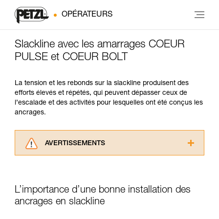
OPÉRATEURS
Slackline avec les amarrages COEUR
PULSE et COEUR BOLT
La tension et les rebonds sur la slackline produisent des
efforts élevés et répétés, qui peuvent dépasser ceux de
l’escalade et des activités pour lesquelles ont été conçus les
ancrages.
AVERTISSEMENTS
Lisez attentivement les notices techniques des
produits utilisés dans ce conseil avant de le
consulter. Vous devez avoir compris les
L’importance d’une bonne installation des
informations de la notice technique pour
pouvoir comprendre ce complément
ancrages en slackline
d’informations.