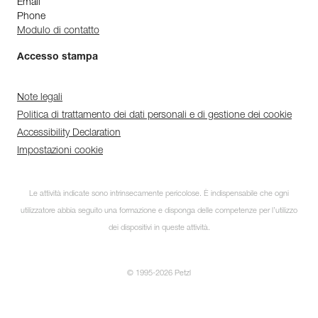
Email
Phone
Modulo di contatto
Accesso stampa
Note legali
Politica di trattamento dei dati personali e di gestione dei cookie
Accessibility Declaration
Impostazioni cookie
Le attività indicate sono intrinsecamente pericolose. È indispensabile che ogni
utilizzatore abbia seguito una formazione e disponga delle competenze per l’utilizzo
dei dispositivi in queste attività.
© 1995-2026 Petzl