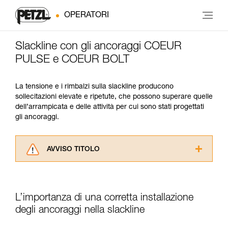
OPERATORI
Slackline con gli ancoraggi COEUR
PULSE e COEUR BOLT
La tensione e i rimbalzi sulla slackline producono
sollecitazioni elevate e ripetute, che possono superare quelle
dell’arrampicata e delle attività per cui sono stati progettati
gli ancoraggi.
AVVISO TITOLO
Leggere attentamente le istruzioni tecniche dei
prodotti utilizzati in questo consiglio prima di
consultarlo. Dovete aver compreso le
L’importanza di una corretta installazione
informazioni dell’istruzione tecnica per poter
capire queste ulteriori informazioni.
degli ancoraggi nella slackline
La padronanza di queste tecniche richiede una