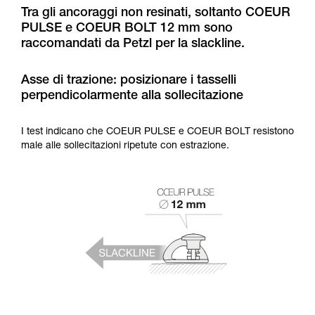
formazione ed un addestramento specifico.
Tra gli ancoraggi non resinati, soltanto COEUR
Verificate con un professionista la vostra
PULSE e COEUR BOLT 12 mm sono
capacità di rifare la manovra, da soli, in piena
raccomandati da Petzl per la slackline.
sicurezza, prima di riprodurla autonomamente.
Forniamo esempi di tecniche relative alla vostra
attività. Ne possono esistere altre che non
Asse di trazione: posizionare i tasselli
vengono qui descritte.
perpendicolarmente alla sollecitazione
I test indicano che COEUR PULSE e COEUR BOLT resistono
male alle sollecitazioni ripetute con estrazione.