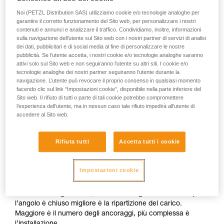
Noi (PETZL Distribution SAS) utilizziamo cookie e/o tecnologie analoghe per
garantire il corretto funzionamento del Sito web, per personalizzare i nostri
contenuti e annunci e analizzare il traffico. Condividiamo, inoltre, informazioni
sulla navigazione dell’utente sul Sito web con i nostri partner di servizi di analisi
dei dati, pubblicitari e di social media al fine di personalizzare le nostre
pubblicità. Se l’utente accetta, i nostri cookie e/o tecnologie analoghe saranno
attivi solo sul Sito web e non seguiranno l’utente su altri siti. I cookie e/o
tecnologie analoghe dei nostri partner seguiranno l’utente durante la
navigazione. L’utente può revocare il proprio consenso in qualsiasi momento
facendo clic sul link “Impostazioni cookie”, disponibile nella parte inferiore del
Sito web. Il rifiuto di tutti o parte di tali cookie potrebbe compromettere
Ripartizione delle sollecitazioni: moltiplicare gli
l’esperienza dell’utente, ma in nessun caso tale rifiuto impedirà all’utente di
accedere al Sito web.
ancoraggi non è sufficiente
Rifiuta tutti
Accetta tutti i cookie
L’installazione deve consentire agli ancoraggi di assumersi
ciascuno una parte uguale delle sollecitazioni. Se un
ancoraggio è caricato più degli altri e cede, l’urto sugli altri
Impostazioni cookie
ancoraggi potrà farli cedere a loro volta. Esistono molte
tecniche per ripartire le sollecitazioni tra gli ancoraggi
mediante triangolazione, secondo la regola di base che più
l’angolo è chiuso migliore è la ripartizione del carico.
Maggiore è il numero degli ancoraggi, più complessa è
l’installazione.