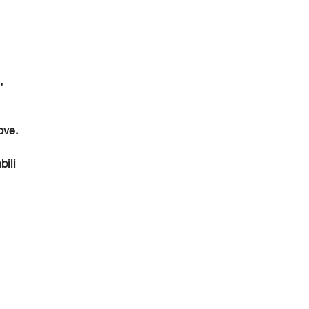
,
ove.
bili