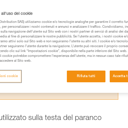
a l’efficacia teorica di un paranco e la realt
 laboratorio Petzl.
all'uso dei cookie
istribution SAS) utilizziamo cookie e/o tecnologie analoghe per garantire il corretto f
 per personalizzare i nostri contenuti e annunci e analizzare il traffico. Condividiamo, in
sulla navigazione dell’utente sul Sito web con i nostri partner di servizi di analisi dei dat
edia al fine di personalizzare le nostre pubblicità. Se l’utente accetta, i nostri cookie e
anno attivi solo sul Sito web e non seguiranno l’utente su altri siti. I cookie e/o tecnol
 dei prodotti utilizzati in questo consiglio prima di
artner seguiranno l’utente durante la navigazione. L’utente può revocare il proprio conse
azioni dell’istruzione tecnica per poter capire queste
do clic sul link “Impostazioni cookie”, disponibile nella parte inferiore del Sito web. Il 
ali cookie potrebbe compromettere l’esperienza dell’utente, ma in nessun caso tale rifiu
i accedere al Sito web.
de una formazione ed un addestramento specifico.
pacità di rifare la manovra, da soli, in piena sicurezza,
ioni cookie
Rifiuta tutti
Accetta t
vostra attività. Ne possono esistere altre che non
utilizzato sulla testa del paranco