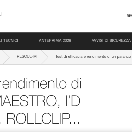
N
RI
I TECNICI
ANTEPRIMA 2026
AVVISI DI SICUREZZA
RESCUE-M
Test di efficacia e rendimento di un para
 rendimento di
MAESTRO, I’D
 ROLLCLIP...