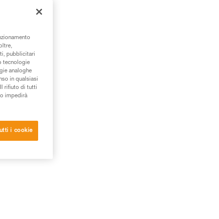
à.
unzionamento
oltre,
i, pubblicitari
/o tecnologie
ogie analoghe
nso in qualsiasi
rifiuto di tutti
to impedirà
utti i cookie