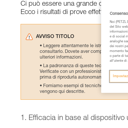
Ci può essere una grande differenza tr
Ecco i risultati di prove effettuate nel
Consenso 
Noi (PETZL D
del Sito web,
informazioni 
AVVISO TITOLO
e di social m
analoghe sar
Leggere attentamente le istruzioni tecniche
dei nostri p
consultarlo. Dovete aver compreso le inform
momento facen
o parte di t
ulteriori informazioni.
all’utente d
La padronanza di queste tecniche richie
Verificate con un professionista la vostra ca
Impostaz
prima di riprodurla autonomamente.
Forniamo esempi di tecniche relative alla 
vengono qui descritte.
1. Efficacia in base al dispositivo 