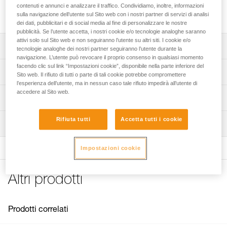
progettata per un utilizzo intensivo e per la movimentazione
contenuti e annunci e analizzare il traffico. Condividiamo, inoltre, informazioni
di carichi pesanti.
sulla navigazione dell’utente sul Sito web con i nostri partner di servizi di analisi
dei dati, pubblicitari e di social media al fine di personalizzare le nostre
pubblicità. Se l’utente accetta, i nostri cookie e/o tecnologie analoghe saranno
attivi solo sul Sito web e non seguiranno l’utente su altri siti. I cookie e/o
Descrizione
tecnologie analoghe dei nostri partner seguiranno l’utente durante la
navigazione. L’utente può revocare il proprio consenso in qualsiasi momento
facendo clic sul link “Impostazioni cookie”, disponibile nella parte inferiore del
Progettata per la movimentazione di carichi pesanti o per
Specifiche tecniche
Sito web. Il rifiuto di tutti o parte di tali cookie potrebbe compromettere
un utilizzo intensivo:
l’esperienza dell’utente, ma in nessun caso tale rifiuto impedirà all’utente di
- altissimo rendimento garantito dalla puleggia di grande
accedere al Sito web.
Compatibilità corda: 6 - 13 mm
Informazioni tecniche
diametro montata su cuscinetti a sfera sigillati,
Diametro della puleggia: 38 mm
- movimentazioni facilitate dai fori di collegamento che
Libretto d'uso
possono accogliere fino a due moschettoni,
Rifiuta tutti
Accetta tutti i cookie
Cuscinetto a sfere: sì
Ispezione
Scarica il pdf technical-notice-POULIES-2
- passaggio di fune protetto, grazie allo specifico design
Rendimento: 95 %
delle flange.
Dichiarazione di conformità
Impostazioni cookie
Scarica il pdf UE-Declaration-P050BA0X-RESCUE M
Carico massimo di utilizzo: 8 kN
Installazione semplice e rapida della carrucola, grazie alle
flange mobili.
FAQ
Carico di rottura: 36 kN
FAQ
Altri prodotti
Peso: 158 g
Certificazione(i): CE EN 12278, UIAA, NFPA General Use,
See all technical content
XF 494 General
Prodotti correlati
Materiali: alluminio, acciaio inossidabile