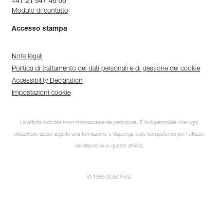
+41 21 947 46 66
Modulo di contatto
Accesso stampa
Note legali
Politica di trattamento dei dati personali e di gestione dei cookie
Accessibility Declaration
Impostazioni cookie
Le attività indicate sono intrinsecamente pericolose. È indispensabile che ogni
utilizzatore abbia seguito una formazione e disponga delle competenze per l’utilizzo
dei dispositivi in queste attività.
© 1995-2026 Petzl