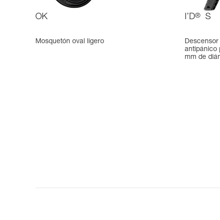
OK
I’D
®
S
Mosquetón oval ligero
Descensor 
antipánico 
mm de diá