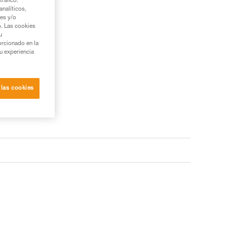
tráfico.
nalíticos,
ies y/o
b. Las cookies
u
orcionado en la
su experiencia
 las cookies