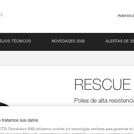
N
PUNTOS 
EJOS TÉCNICOS
NOVEDADES 2026
ALERTAS DE S
RESCUE
Polea de alta resistenc
Altamente resistente con un al
utilización intensiva, así como
o tratamos sus datos
TZL Distribution SAS) utilizamos cookies y/o tecnologías similares para garantizar el 
Buscar un punto de venta