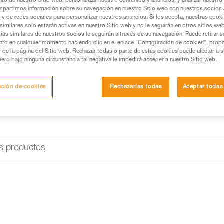
to de nuestro Sitio web, personalizar nuestro contenido y anuncios, y analizar nuestro 
partimos información sobre su navegación en nuestro Sitio web con nuestros socios a
s y de redes sociales para personalizar nuestros anuncios. Si los acepta, nuestras cook
similares solo estarán activas en nuestro Sitio web y no le seguirán en otros sitios we
ías similares de nuestros socios le seguirán a través de su navegación. Puede retirar s
nto en cualquier momento haciendo clic en el enlace "Configuración de cookies", prop
or de la página del Sitio web. Rechazar todas o parte de estas cookies puede afectar a 
pero bajo ninguna circunstancia tal negativa le impedirá acceder a nuestro Sitio web.
ación de cookies
Rechazarlas todas
Aceptar todas
s productos