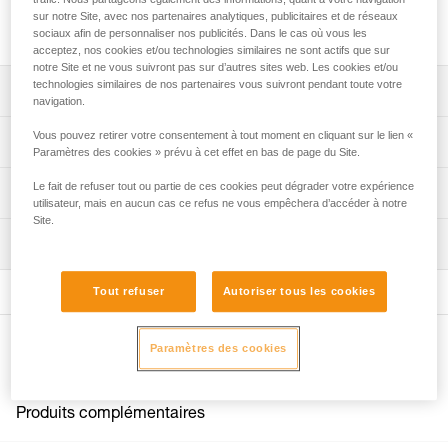
RESCUE M est conçue pour une utilisation intensive, ainsi
sur notre Site, avec nos partenaires analytiques, publicitaires et de réseaux
que pour la manipulation de charges lourdes.
sociaux afin de personnaliser nos publicités. Dans le cas où vous les
acceptez, nos cookies et/ou technologies similaires ne sont actifs que sur
notre Site et ne vous suivront pas sur d’autres sites web. Les cookies et/ou
technologies similaires de nos partenaires vous suivront pendant toute votre
Descriptif
navigation.
Conçue pour la manipulation de charges lourdes et pour
Vous pouvez retirer votre consentement à tout moment en cliquant sur le lien «
Spécifications techniques
Paramètres des cookies » prévu à cet effet en bas de page du Site.
une utilisation intensive :
- très haut rendement assuré par le réa de gros diamètre
Compatibilité corde: 6 à 13 mm
Le fait de refuser tout ou partie de ces cookies peut dégrader votre expérience
Informations techniques
monté sur un roulement à billes étanche,
utilisateur, mais en aucun cas ce refus ne vous empêchera d’accéder à notre
Diamètre de réa: 38 mm
- manipulations facilitées par les trous de connexion
Site.
Notice
pouvant recevoir jusqu'à deux mousquetons,
Roulement à billes: oui
Inspection
Télécharger le pdf technical-notice-POULIES-2
- passage de corde protégé, grâce au design spécifique
Rendement: 95 %
des flasques.
Déclaration de conformité
Tout refuser
Autoriser tous les cookies
Télécharger le pdf UE-Declaration-P050BA0X-RESCUE M
Charge d'utilisation maximale: 8 kN
Mise en place rapide et facile de la poulie, grâce aux
flasques mobiles.
FAQ
Charge de rupture: 36 kN
FAQ
Autres produits
Paramètres des cookies
Poids: 158 g
Certification(s): CE EN 12278, UIAA, NFPA General Use,
Voir tous les contenus techniques
XF 494 General
Produits complémentaires
Matière(s): aluminium, acier inoxydable