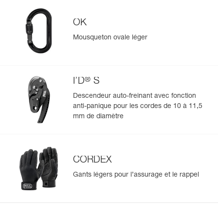
Spécifications référence(s)
OK
Référence : P050BA01
Couleur(s) : noir
Mousqueton ovale léger
Garantie : 3 ans
Gérer et inspecter facilement votre EPI
Conditionnement : 1
Ajoutez un produit Petzl en scannant simplement son
datamatrix : toutes les informations relatives au produit
®
s'afficheront automatiquement.
I’D
S
Importez et exportez facilement vos données EPI
Descendeur auto-freinant avec fonction
existantes.
anti-panique pour les cordes de 10 à 11,5
mm de diamètre
Voir l'historique d'un produit à partir de sa date de
fabrication.
En savoir plus
CORDEX
Gants légers pour l’assurage et le rappel