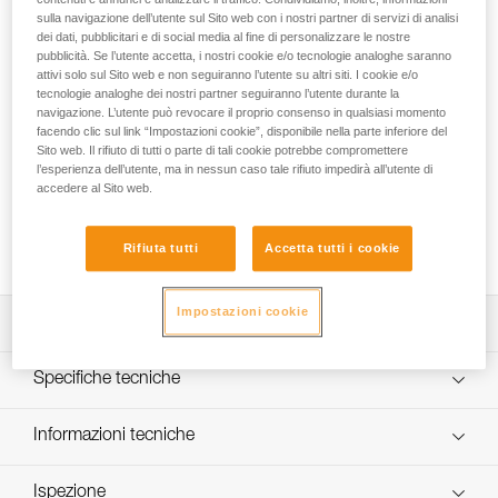
I’D S è un discensore autofrenante dotato di una maniglia
sulla navigazione dell’utente sul Sito web con i nostri partner di servizi di analisi
ergonomica che consente di controllare la velocità di calata
dei dati, pubblicitari e di social media al fine di personalizzare le nostre
e di spostarsi con fluidità su un piano inclinato o orizzontale.
pubblicità. Se l’utente accetta, i nostri cookie e/o tecnologie analoghe saranno
La funzione antipanico integrata e il fermacorda antierrore
attivi solo sul Sito web e non seguiranno l’utente su altri siti. I cookie e/o
riducono i rischi d’incidente in caso di errato utilizzo. Il
tecnologie analoghe dei nostri partner seguiranno l’utente durante la
navigazione. L’utente può revocare il proprio consenso in qualsiasi momento
sistema AUTO-LOCK consente di posizionarsi facilmente sul
facendo clic sul link “Impostazioni cookie”, disponibile nella parte inferiore del
posto di lavoro, senza dover utilizzare la maniglia e
Sito web. Il rifiuto di tutti o parte di tali cookie potrebbe compromettere
realizzare la chiave d’arresto. Una volta bloccata, la corda
l’esperienza dell’utente, ma in nessun caso tale rifiuto impedirà all’utente di
può essere recuperata senza dover utilizzare la maniglia. Il
accedere al Sito web.
clicchetto di apertura riduce il rischio di perdita
dell’apparecchio e facilita il superamento di frazionamenti.
Rifiuta tutti
Accetta tutti i cookie
I’D S è compatibile con corde da 10 a 11,5 mm.
Impostazioni cookie
Descrizione
Discensore autofrenante progettato per i lavori in quota e
Specifiche tecniche
l’accesso difficile.
Facilità di utilizzo:
Peso: 600 g
Informazioni tecniche
- dispone di un clicchetto di apertura sulla flangia mobile
Carico massimo per una persona: fino a 140 kg (maggiori
che permette di inserire facilmente la corda, tenendo il
Libretto d'uso
informazioni nella nota informativa e nei consigli tecnici sul
dispositivo collegato all’imbracatura,
Ispezione
Scarica il pdf technical-notice-ID-S-3