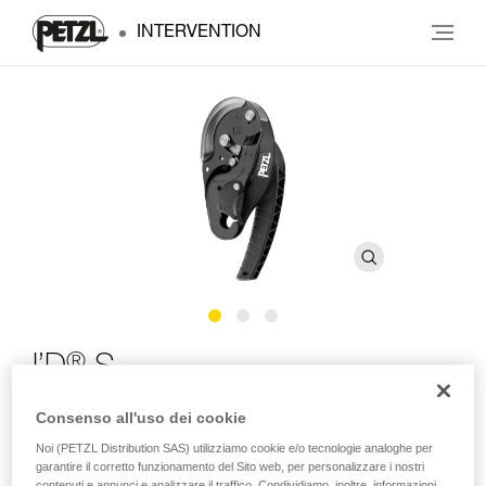
INTERVENTION
®
I’D
S
Consenso all'uso dei cookie
Discensore autofrenante con funzione antipanico per le
corde con diametro da 10 a 11,5 mm
Noi (PETZL Distribution SAS) utilizziamo cookie e/o tecnologie analoghe per
garantire il corretto funzionamento del Sito web, per personalizzare i nostri
contenuti e annunci e analizzare il traffico. Condividiamo, inoltre, informazioni