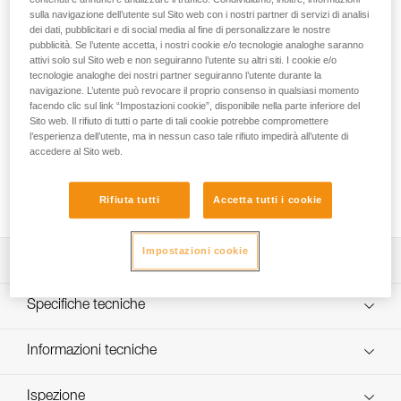
I’D S è un discensore autofrenante dotato di una maniglia
sulla navigazione dell’utente sul Sito web con i nostri partner di servizi di analisi
ergonomica che consente di controllare la velocità di calata
dei dati, pubblicitari e di social media al fine di personalizzare le nostre
e di spostarsi con fluidità su un piano inclinato o orizzontale.
pubblicità. Se l’utente accetta, i nostri cookie e/o tecnologie analoghe saranno
La funzione antipanico integrata e il fermacorda antierrore
attivi solo sul Sito web e non seguiranno l’utente su altri siti. I cookie e/o
riducono i rischi d’incidente in caso di errato utilizzo. Il
tecnologie analoghe dei nostri partner seguiranno l’utente durante la
navigazione. L’utente può revocare il proprio consenso in qualsiasi momento
sistema AUTO-LOCK consente di posizionarsi facilmente sul
facendo clic sul link “Impostazioni cookie”, disponibile nella parte inferiore del
posto di lavoro, senza dover utilizzare la maniglia e
Sito web. Il rifiuto di tutti o parte di tali cookie potrebbe compromettere
realizzare la chiave d’arresto. Una volta bloccata, la corda
l’esperienza dell’utente, ma in nessun caso tale rifiuto impedirà all’utente di
può essere recuperata senza dover utilizzare la maniglia. Il
accedere al Sito web.
clicchetto di apertura riduce il rischio di perdita
dell’apparecchio e facilita il superamento di frazionamenti.
Rifiuta tutti
Accetta tutti i cookie
I’D S è compatibile con corde da 10 a 11,5 mm.
Impostazioni cookie
Descrizione
Discensore autofrenante progettato per i lavori in quota e
Specifiche tecniche
l’accesso difficile.
Facilità di utilizzo:
Peso: 600 g
Informazioni tecniche
- dispone di un clicchetto di apertura sulla flangia mobile
Carico massimo per una persona: fino a 140 kg (maggiori
che permette di inserire facilmente la corda, tenendo il
Libretto d'uso
informazioni nella nota informativa e nei consigli tecnici sul
dispositivo collegato all’imbracatura,
Ispezione
Scarica il pdf technical-notice-ID-S-3