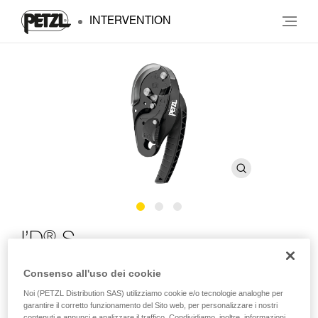
INTERVENTION
®
I’D
S
Consenso all'uso dei cookie
Discensore autofrenante con funzione antipanico per le
corde con diametro da 10 a 11,5 mm
Noi (PETZL Distribution SAS) utilizziamo cookie e/o tecnologie analoghe per
garantire il corretto funzionamento del Sito web, per personalizzare i nostri
contenuti e annunci e analizzare il traffico. Condividiamo, inoltre, informazioni