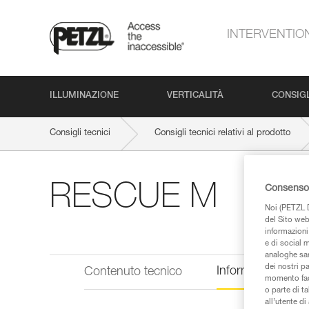
INTERVENTIO
ILLUMINAZIONE
VERTICALITÀ
CONSIGL
Consigli tecnici
Consigli tecnici relativi al prodotto
RESCUE M
Consenso 
Noi (PETZL D
del Sito web,
informazioni 
e di social m
analoghe sar
dei nostri p
Informazioni tecn
Contenuto tecnico
momento facen
o parte di t
all’utente d