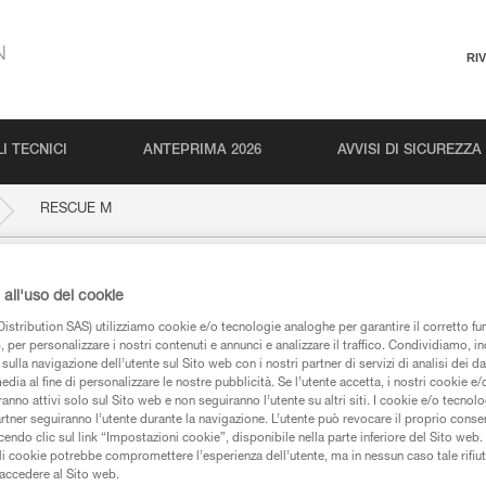
N
RI
I TECNICI
ANTEPRIMA 2026
AVVISI DI SICUREZZA
RESCUE M
all'uso dei cookie
istribution SAS) utilizziamo cookie e/o tecnologie analoghe per garantire il corretto f
 per personalizzare i nostri contenuti e annunci e analizzare il traffico. Condividiamo, in
sulla navigazione dell’utente sul Sito web con i nostri partner di servizi di analisi dei dat
edia al fine di personalizzare le nostre pubblicità. Se l’utente accetta, i nostri cookie e
anno attivi solo sul Sito web e non seguiranno l’utente su altri siti. I cookie e/o tecnol
artner seguiranno l’utente durante la navigazione. L’utente può revocare il proprio conse
iche
do clic sul link “Impostazioni cookie”, disponibile nella parte inferiore del Sito web. Il 
ali cookie potrebbe compromettere l’esperienza dell’utente, ma in nessun caso tale rifiu
i accedere al Sito web.