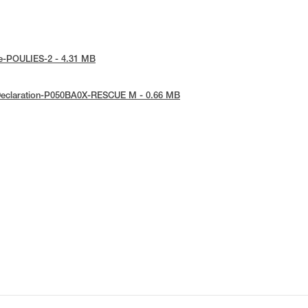
tice-POULIES-2 - 4.31 MB
E-Declaration-P050BA0X-RESCUE M - 0.66 MB