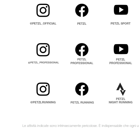
Le attività indicate sono intrinsecamente pericolose. È indispensabile che ogni ut