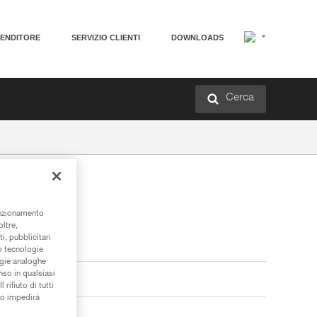
VENDITORE
SERVIZIO CLIENTI
DOWNLOADS
Cerca
unzionamento
oltre,
i, pubblicitari
/o tecnologie
ogie analoghe
nso in qualsiasi
rifiuto di tutti
to impedirà