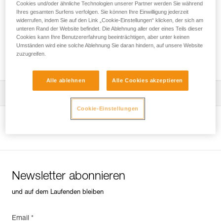
Cookies und/oder ähnliche Technologien unserer Partner werden Sie während
Ihres gesamten Surfens verfolgen. Sie können Ihre Einwilligung jederzeit
widerrufen, indem Sie auf den Link „Cookie-Einstellungen“ klicken, der sich am
unteren Rand der Website befindet. Die Ablehnung aller oder eines Teils dieser
Effizienztests und Wirkungsgrad von
Cookies kann Ihre Benutzererfahrung beeinträchtigen, aber unter keinen
Flaschenzügen mit MAESTRO, I’D S, PRO
Umständen wird eine solche Ablehnung Sie daran hindern, auf unsere Website
zuzugreifen.
TRAXION, ROLLCLIP usw.
Alle ablehnen
Alle Cookies akzeptieren
Die Gebrauchsanleitung herunterladen
Cookie-Einstellungen
Technical Notice
Produktseite ansehen
Newsletter abonnieren
und auf dem Laufenden bleiben
Email *