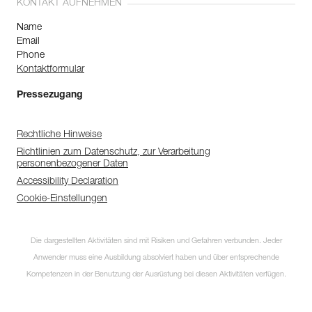
KONTAKT AUFNEHMEN
Name
Email
Phone
Kontaktformular
Pressezugang
Rechtliche Hinweise
Richtlinien zum Datenschutz, zur Verarbeitung
personenbezogener Daten
Accessibility Declaration
Cookie-Einstellungen
Die dargestellten Aktivitäten sind mit Risiken und Gefahren verbunden. Jeder
Anwender muss eine Ausbildung absolviert haben und über entsprechende
Kompetenzen in der Benutzung der Ausrüstung bei diesen Aktivitäten verfügen.