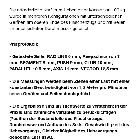
der Gebrauchsanweisung enthaltenen
Informationen richtig verstanden haben.
Die erforderliche Kraft zum Heben einer Masse von 100 kg
Die Beherrschung dieser Techniken setzt eine
wurde in mehreren Konfigurationen mit unterschiedlichen
entsprechende Ausbildung und ein spezielles
Geräten am oberen Ende des Flaschenzugs und mit Seilen
Training voraus. Prüfen Sie zusammen mit
unterschiedlicher Durchmesser getestet.
einem Profi, ob Sie in der Lage sind, den
Vorgang alleine sicher zu wiederholen, bevor
Prüfprotokoll:
Sie ihn eigenständig durchführen.
Wir geben Beispiele für die mit Ihrer Aktivität
- Getestete Seile: RAD LINE 6 mm, Reepschnur von 7
verbundenen Techniken. Möglicherweise gibt es
mm, SEGMENT 8 mm, PUSH 9 mm, CLUB 10 mm,
noch andere Techniken, die hier nicht
PARALLEL 10,5 mm, AXIS 11 mm, VECTOR 12,5 mm.
beschrieben werden.
- Die Messungen werden beim Ziehen einer Last mit einer
konstanten Geschwindigkeit von 1,5 Meter pro Minute an
neuen Geräten und Seilen durchgeführt.
- Die Ergebnisse sind als Richtwerte zu verstehen; in der
Praxis sind zahlreiche Variablen zu berücksichtigen
(Position der Bestandteile des Flaschenzugs,
Durchmesser und Aufbau des Seils, Geschwindigkeit des
Hebevorgangs, Gleichmäßigkeit des Hebevorgangs,
gehobene Last usw.).