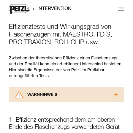
INTERVENTION
Effizienztests und Wirkungsgrad von
Flaschenzügen mit MAESTRO, I’D S,
PRO TRAXION, ROLLCLIP usw.
Zwischen der theoretischen Effizienz eines Flaschenzugs
und der Realität kann ein erheblicher Unterschied bestehen.
Hier sind die Ergebnisse der von Petzl im Prüflabor
durchgeführten Tests.
WARNHINWEIS
Lesen Sie die Gebrauchsanweisungen der
Produkte, um die es in diesem Tech Tipp geht,
aufmerksam durch, bevor Sie diesen zu Rate
1. Effizienz entsprechend dem am oberen
ziehen. Um diese Zusatzinformationen
Ende des Flaschenzugs verwendeten Gerät
verstehen zu können, müssen Sie zuerst die in