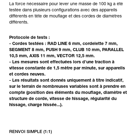
Maîtriser ces techniques nécessite une
La force nécessaire pour lever une masse de 100 kg a été
formation et un entraînement spécifique. Validez
testée dans plusieurs configurations avec des appareils
avec un professionnel votre capacité à refaire
différents en tête de mouflage et des cordes de diamètres
la manipulation, seul, en toute sécurité, avant
différents.
de la reproduire en autonomie.
Nous donnons des exemples de techniques
Protocole de tests :
liées à votre activité. Il peut en exister d’autres
- Cordes testées : RAD LINE 6 mm, cordelette 7 mm,
que nous ne décrivons pas ici.
SEGMENT 8 mm, PUSH 9 mm, CLUB 10 mm, PARALLEL
10,5 mm, AXIS 11 mm, VECTOR 12,5 mm.
- Les mesures sont effectuées lors d'une traction à
vitesse constante de 1,5 mètre par minute, sur appareils
et cordes neuves.
- Les résultats sont donnés uniquement à titre indicatif,
sur le terrain de nombreuses variables sont à prendre en
compte (position des éléments du mouflage, diamètre et
structure de corde, vitesse de hissage, régularité du
hissage, charge hissée...).
RENVOI SIMPLE (1:1)