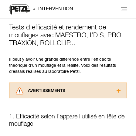
INTERVENTION
Tests d’efficacité et rendement de
mouflages avec MAESTRO, I’D S, PRO
TRAXION, ROLLCLIP...
Il peut y avoir une grande différence entre l’efficacité
théorique d’un mouflage et la réalité. Voici des résultats
d’essais réalisés au laboratoire Petzl.
AVERTISSEMENTS
Lisez attentivement les notices techniques des
produits utilisés dans ce conseil avant de le
consulter. Vous devez avoir compris les
1. Efficacité selon l’appareil utilisé en tête de
informations de la notice technique pour
mouflage
pouvoir comprendre ce complément
d’informations.