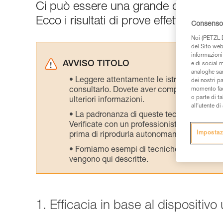
Ci può essere una grande differenza tr
Ecco i risultati di prove effettuate nel
Consenso 
Noi (PETZL D
del Sito web,
informazioni 
AVVISO TITOLO
e di social m
analoghe sar
Leggere attentamente le istruzioni tecniche
dei nostri p
consultarlo. Dovete aver compreso le inform
momento facen
o parte di t
ulteriori informazioni.
all’utente d
La padronanza di queste tecniche richie
Verificate con un professionista la vostra ca
Impostaz
prima di riprodurla autonomamente.
Forniamo esempi di tecniche relative alla 
vengono qui descritte.
1. Efficacia in base al dispositivo 