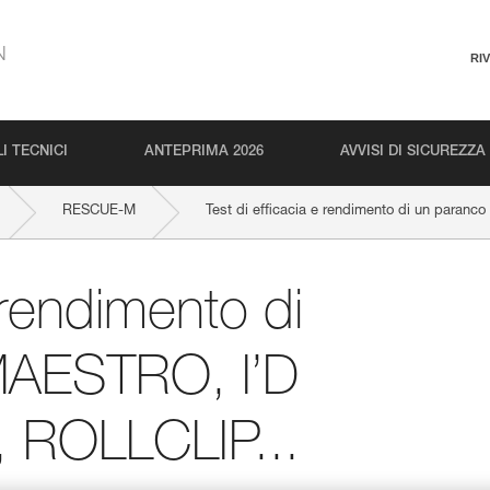
N
RI
I TECNICI
ANTEPRIMA 2026
AVVISI DI SICUREZZA
RESCUE-M
Test di efficacia e rendimento di un para
 rendimento di
MAESTRO, I’D
 ROLLCLIP...