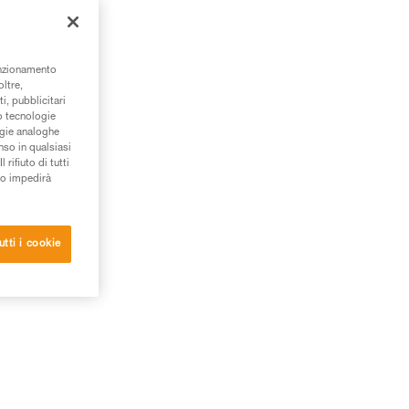
à.
unzionamento
oltre,
i, pubblicitari
/o tecnologie
ogie analoghe
nso in qualsiasi
rifiuto di tutti
to impedirà
utti i cookie