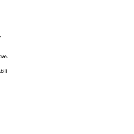
,
ove.
bili