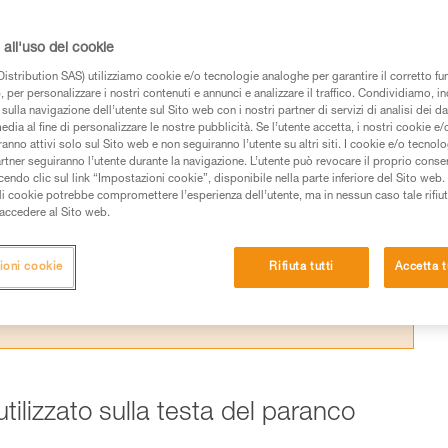
a l’efficacia teorica di un paranco e la realt
 laboratorio Petzl.
all'uso dei cookie
istribution SAS) utilizziamo cookie e/o tecnologie analoghe per garantire il corretto f
 per personalizzare i nostri contenuti e annunci e analizzare il traffico. Condividiamo, in
sulla navigazione dell’utente sul Sito web con i nostri partner di servizi di analisi dei dat
edia al fine di personalizzare le nostre pubblicità. Se l’utente accetta, i nostri cookie e
anno attivi solo sul Sito web e non seguiranno l’utente su altri siti. I cookie e/o tecnol
 dei prodotti utilizzati in questo consiglio prima di
artner seguiranno l’utente durante la navigazione. L’utente può revocare il proprio conse
azioni dell’istruzione tecnica per poter capire queste
do clic sul link “Impostazioni cookie”, disponibile nella parte inferiore del Sito web. Il 
ali cookie potrebbe compromettere l’esperienza dell’utente, ma in nessun caso tale rifiu
i accedere al Sito web.
de una formazione ed un addestramento specifico.
pacità di rifare la manovra, da soli, in piena sicurezza,
ioni cookie
Rifiuta tutti
Accetta t
vostra attività. Ne possono esistere altre che non
utilizzato sulla testa del paranco