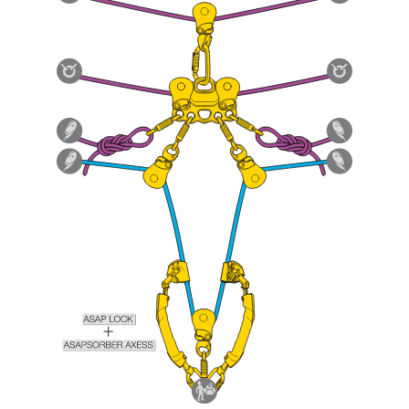
pouvoir comprendre ce complément
d’informations.
Maîtriser ces techniques nécessite une
formation et un entraînement spécifique. Validez
avec un professionnel votre capacité à refaire
la manipulation, seul, en toute sécurité, avant
de la reproduire en autonomie.
Nous donnons des exemples de techniques
liées à votre activité. Il peut en exister d’autres
que nous ne décrivons pas ici.