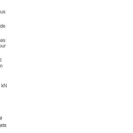
ous
rde
pas
our
2
on
5 kN
é
sts