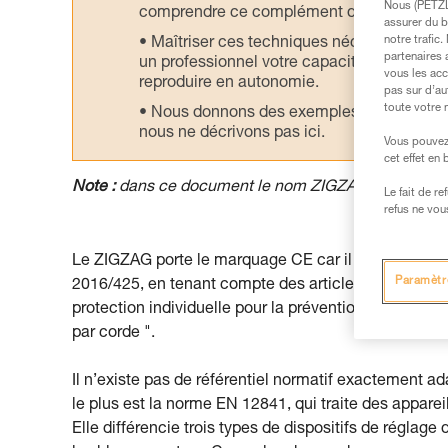
Nous (PETZL 
comprendre ce complément d’informations
assurer du b
notre trafic
Maîtriser ces techniques nécessite une f
partenaires 
un professionnel votre capacité à refaire la
vous les acc
reproduire en autonomie.
pas sur d’au
toute votre 
Nous donnons des exemples de techniques l
nous ne décrivons pas ici.
Vous pouvez 
cet effet en
Note :
dans ce document le nom ZIGZAG désigne i
Le fait de r
refus ne vou
Le ZIGZAG porte le marquage CE car il a été certif
Paramètr
2016/425, en tenant compte des articles pertinent
protection individuelle pour la prévention des chute
par corde ".
Il n’existe pas de référentiel normatif exactement
le plus est la norme EN 12841, qui traite des appare
Elle différencie trois types de dispositifs de réglag