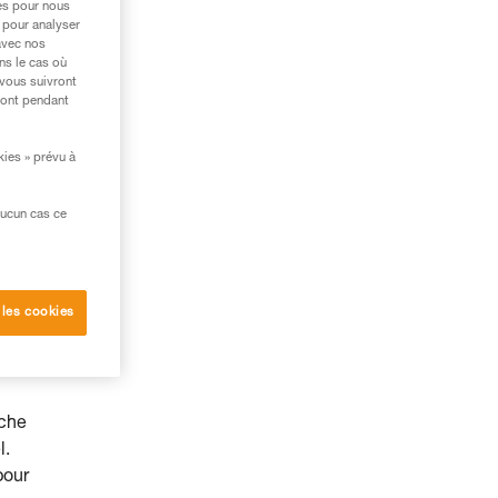
res pour nous
 pour analyser
avec nos
ns le cas où
 vous suivront
ront pendant
kies » prévu à
aucun cas ce
 les cookies
cès
oche
l.
pour