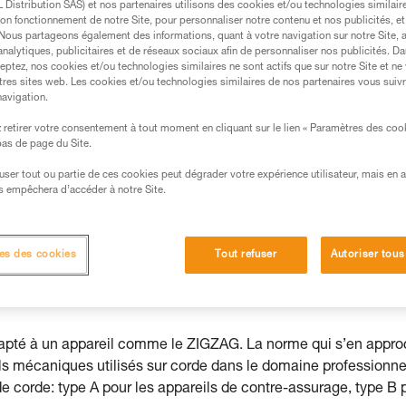
Distribution SAS) et nos partenaires utilisons des cookies et/ou technologies similai
.
on fonctionnement de notre Site, pour personnaliser notre contenu et nos publicités, et
. Nous partageons également des informations, quant à votre navigation sur notre Site, 
ormation et un entraînement spécifique. Validez avec
analytiques, publicitaires et de réseaux sociaux afin de personnaliser nos publicités. Da
 manipulation, seul, en toute sécurité, avant de la
eptez, nos cookies et/ou technologies similaires ne sont actifs que sur notre Site et ne
tres sites web. Les cookies et/ou technologies similaires de nos partenaires vous suiv
navigation.
iées à votre activité. Il peut en exister d’autres que
retirer votre consentement à tout moment en cliquant sur le lien « Paramètres des coo
 bas de page du Site.
ndifféremment les modèles ZIGZAG ou ZIGZAG PLUS.
efuser tout ou partie de ces cookies peut dégrader votre expérience utilisateur, mais en 
s empêchera d’accéder à notre Site.
ié conformément aux exigences essentielles du règlement
es des cookies
Tout refuser
Autoriser tous
s de la norme européenne EN 12841 : 2006 "Équipement de
s de hauteur et le maintien au poste de travail - Systèmes d'ac
 adapté à un appareil comme le ZIGZAG. La norme qui s’en appr
ils mécaniques utilisés sur corde dans le domaine professionne
e de corde: type A pour les appareils de contre-assurage, type B 