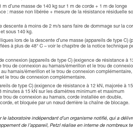
1 m d’une masse de 140 kg sur 1 m de corde + 1 m de longe
nce : masse non libérée + mesure de la résistance résiduelle s
 de descente à moins de 2 m/s sans faire de dommage sur la co
 et sous 140 kg.
iques lors de la descente d’une masse (appareils de type C) (
fées à plus de 48° C – voir le chapitre de la notice technique p
 de connexion (appareils de type C) (exigence de résistance à 1
e trou de connexion au harnais/émerillon et le trou de connexi
n au harnais/émerillon et le trou de connexion complémentaire,
e et le trou de connexion complémentaire.
areils de type C) (exigence de résistance à 12 kN, majorée à 1
t 3 minutes à 15 kN sur les diamètres minimum et maximum
 le trou de connexion au harnais, corde installée en double,
corde, et bloquée par un nœud derrière la chaîne de blocage.
r le laboratoire indépendant d’un organisme notifié, qui a délivr
ppement de l’appareil, Petzl réalise en interne de nombreux te