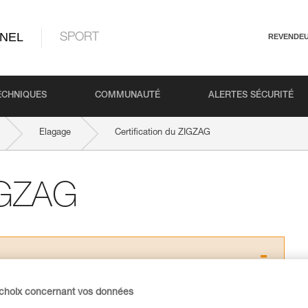
NEL
SPORT
REVENDE
ECHNIQUES
COMMUNAUTÉ
ALERTES SÉCURITÉ
Elagage
Certification du ZIGZAG
ZIGZAG
s des produits utilisés dans ce conseil avant de le
 choix concernant vos données
formations de la notice technique pour pouvoir