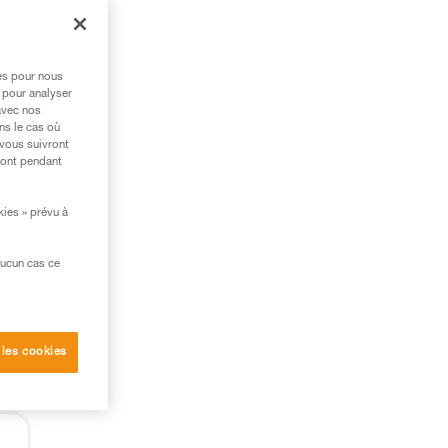
res pour nous
 pour analyser
avec nos
ns le cas où
 vous suivront
ront pendant
kies » prévu à
aucun cas ce
s
 les cookies