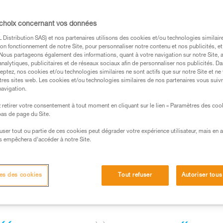
.
ormation et un entraînement spécifique. Validez avec
 choix concernant vos données
 manipulation, seul, en toute sécurité, avant de la
Distribution SAS) et nos partenaires utilisons des cookies et/ou technologies similai
on fonctionnement de notre Site, pour personnaliser notre contenu et nos publicités, et
iées à votre activité. Il peut en exister d’autres que
. Nous partageons également des informations, quant à votre navigation sur notre Site, 
analytiques, publicitaires et de réseaux sociaux afin de personnaliser nos publicités. Da
eptez, nos cookies et/ou technologies similaires ne sont actifs que sur notre Site et ne
tres sites web. Les cookies et/ou technologies similaires de nos partenaires vous suiv
navigation.
ndifféremment les modèles ZIGZAG ou ZIGZAG PLUS.
retirer votre consentement à tout moment en cliquant sur le lien « Paramètres des coo
 bas de page du Site.
efuser tout ou partie de ces cookies peut dégrader votre expérience utilisateur, mais en 
s empêchera d’accéder à notre Site.
sur corde en double
ements dans l'arbre lors de la phase de travail : déplacement
es des cookies
Tout refuser
Autoriser tous