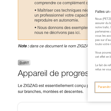
comprendre ce complément d’informations
Maîtriser ces techniques nécessite une f
Faites un
un professionnel votre capacité à refaire la
Nous (PETZL 
reproduire en autonomie.
assurer du b
Nous donnons des exemples de techniques l
notre trafic
partenaires 
nous ne décrivons pas ici.
vous les acc
pas sur d’au
toute votre 
Note :
dans ce document le nom ZIGZAG désigne i
Vous pouvez 
cet effet en
Le fait de r
refus ne vou
Appareil de progression 
Le ZIGZAG est essentiellement conçu pour les déplac
Paramètr
sur branches, montées et descentes.