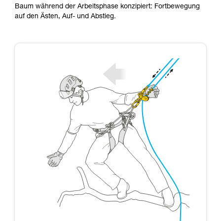
Baum während der Arbeitsphase konzipiert: Fortbewegung
Sie ihn eigenständig durchführen.
auf den Ästen, Auf- und Abstieg.
Wir geben Beispiele für die mit Ihrer Aktivität
verbundenen Techniken. Möglicherweise gibt es
noch andere Techniken, die hier nicht
beschrieben werden.