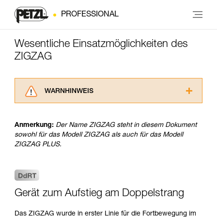
PROFESSIONAL
Wesentliche Einsatzmöglichkeiten des
ZIGZAG
WARNHINWEIS
Lesen Sie die Gebrauchsanweisungen der
Produkte, um die es in diesem Tech Tipp geht,
Anmerkung:
Der Name ZIGZAG steht in diesem Dokument
aufmerksam durch, bevor Sie diesen zu Rate
sowohl für das Modell ZIGZAG als auch für das Modell
ziehen. Um diese Zusatzinformationen
ZIGZAG PLUS.
verstehen zu können, müssen Sie zuerst die in
der Gebrauchsanweisung enthaltenen
Informationen richtig verstanden haben.
Die Beherrschung dieser Techniken setzt eine
entsprechende Ausbildung und ein spezielles
Gerät zum Aufstieg am Doppelstrang
Training voraus. Prüfen Sie zusammen mit
einem Profi, ob Sie in der Lage sind, den
Das ZIGZAG wurde in erster Linie für die Fortbewegung im
Vorgang alleine sicher zu wiederholen, bevor