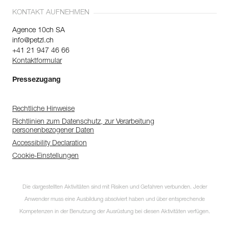
KONTAKT AUFNEHMEN
Agence 10ch SA
info@petzl.ch
+41 21 947 46 66
Kontaktformular
Pressezugang
Rechtliche Hinweise
Richtlinien zum Datenschutz, zur Verarbeitung
personenbezogener Daten
Accessibility Declaration
Cookie-Einstellungen
Die dargestellten Aktivitäten sind mit Risiken und Gefahren verbunden. Jeder
Anwender muss eine Ausbildung absolviert haben und über entsprechende
Kompetenzen in der Benutzung der Ausrüstung bei diesen Aktivitäten verfügen.