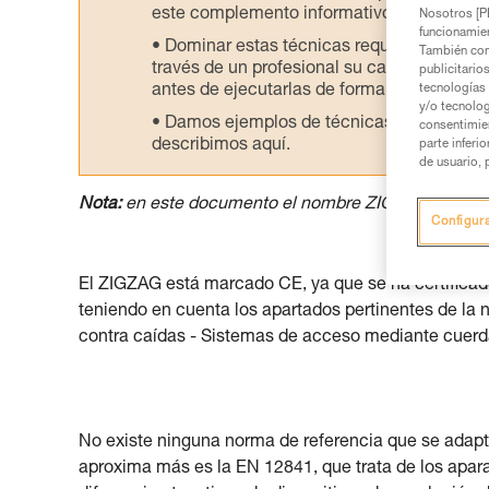
este complemento informativo.
Nosotros [PE
funcionamien
Dominar estas técnicas requiere una for
También com
través de un profesional su capacidad para 
publicitario
tecnologías 
antes de ejecutarlas de forma autónoma.
y/o tecnolog
Damos ejemplos de técnicas relacionadas 
consentimie
describimos aquí.
parte inferi
de usuario, 
Nota:
en este documento el nombre ZIGZAG design
Configur
El ZIGZAG está marcado CE, ya que se ha certificad
teniendo en cuenta los apartados pertinentes de la
contra caídas - Sistemas de acceso mediante cuerd
No existe ninguna norma de referencia que se adap
aproxima más es la EN 12841, que trata de los apara