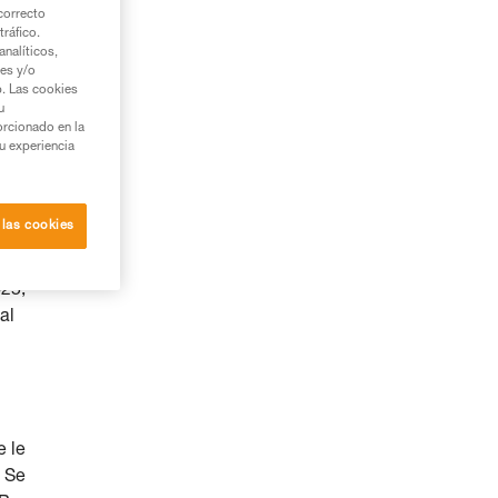
correcto
tráfico.
nalíticos,
ies y/o
b. Las cookies
u
orcionado en la
su experiencia
 las cookies
425,
al
e le
. Se