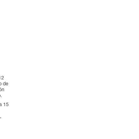
12
o de
ión
.
a 15
,