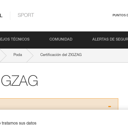
L
SPORT
PUNTOS 
EJOS TÉCNICOS
COMUNIDAD
ALERTAS DE SEGU
Poda
Certificación del ZIGZAG
 ZIGZAG
os productos utilizados en este consejo antes de
o tratamos sus datos
ormación de la ficha técnica para poder comprender