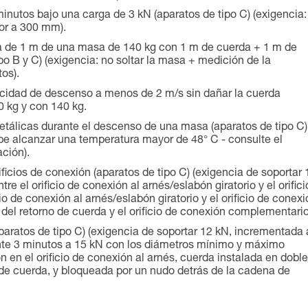
inutos bajo una carga de 3 kN (aparatos de tipo C) (exigencia:
ior a 300 mm).
 de 1 m de una masa de 140 kg con 1 m de cuerda + 1 m de
o B y C) (exigencia: no soltar la masa + medición de la
os).
ocidad de descenso a menos de 2 m/s sin dañar la cuerda
0 kg y con 140 kg.
tálicas durante el descenso de una masa (aparatos de tipo C)
be alcanzar una temperatura mayor de 48° C - consulte el
ción).
ificios de conexión (aparatos de tipo C) (exigencia de soportar 
e el orificio de conexión al arnés/eslabón giratorio y el orifici
io de conexión al arnés/eslabón giratorio y el orificio de conex
 del retorno de cuerda y el orificio de conexión complementario
paratos de tipo C) (exigencia de soportar 12 kN, incrementada 
nte 3 minutos a 15 kN con los diámetros mínimo y máximo
n en el orificio de conexión al arnés, cuerda instalada en doble
o de cuerda, y bloqueada por un nudo detrás de la cadena de