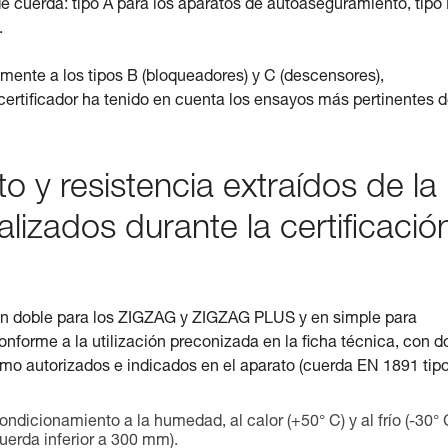
 de cuerda: tipo A para los aparatos de autoaseguramiento, tipo
.
ente a los tipos B (bloqueadores) y C (descensores),
rtificador ha tenido en cuenta los ensayos más pertinentes 
 y resistencia extraídos de la
izados durante la certificació
 en doble para los ZIGZAG y ZIGZAG PLUS y en simple para
orme a la utilización preconizada en la ficha técnica, con d
mo autorizados e indicados en el aparato (cuerda EN 1891 tipo
icionamiento a la humedad, al calor (+50° C) y al frío (-30° 
cuerda inferior a 300 mm).