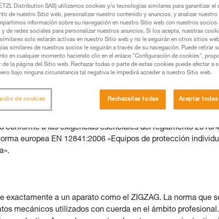
TZL Distribution SAS) utilizamos cookies y/o tecnologías similares para garantizar el 
to de nuestro Sitio web, personalizar nuestro contenido y anuncios, y analizar nuestro 
mación y un entrenamiento específico. Confirme a
partimos información sobre su navegación en nuestro Sitio web con nuestros socios a
ejecutar estas técnicas, solo y con total seguridad,
s y de redes sociales para personalizar nuestros anuncios. Si los acepta, nuestras cook
similares solo estarán activas en nuestro Sitio web y no le seguirán en otros sitios we
ías similares de nuestros socios le seguirán a través de su navegación. Puede retirar s
con su actividad. Pueden existir otras que no
nto en cualquier momento haciendo clic en el enlace "Configuración de cookies", prop
or de la página del Sitio web. Rechazar todas o parte de estas cookies puede afectar a 
pero bajo ninguna circunstancia tal negativa le impedirá acceder a nuestro Sitio web.
a indiferentemente a los modelos ZIGZAG o ZIGZAG PLUS.
ación de cookies
Rechazarlas todas
Aceptar todas
o conforme a las exigencias esenciales del reglamento 2016/
 norma europea EN 12841:2006 «Equipos de protección individu
a».
te exactamente a un aparato como el ZIGZAG. La norma que s
tos mecánicos utilizados con cuerda en el ámbito profesional