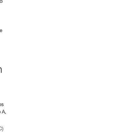
 B
de
n
os
 A,
C)