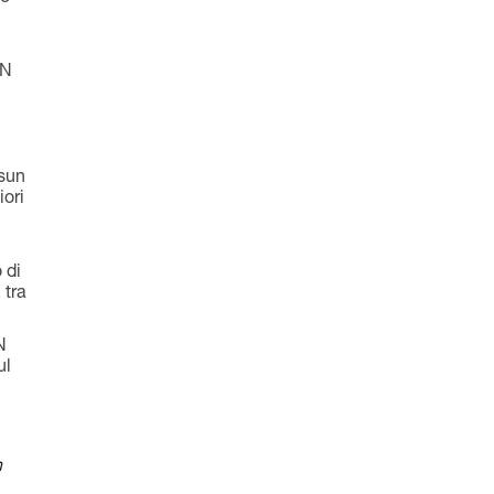
kN
ssun
iori
 di
 tra
N
ul
n