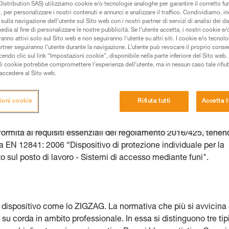
istribution SAS) utilizziamo cookie e/o tecnologie analoghe per garantire il corretto f
 per personalizzare i nostri contenuti e annunci e analizzare il traffico. Condividiamo, in
de una formazione ed un addestramento specifico.
sulla navigazione dell’utente sul Sito web con i nostri partner di servizi di analisi dei dat
edia al fine di personalizzare le nostre pubblicità. Se l’utente accetta, i nostri cookie e
pacità di rifare la manovra, da soli, in piena sicurezza,
anno attivi solo sul Sito web e non seguiranno l’utente su altri siti. I cookie e/o tecnol
artner seguiranno l’utente durante la navigazione. L’utente può revocare il proprio conse
do clic sul link “Impostazioni cookie”, disponibile nella parte inferiore del Sito web. Il 
vostra attività. Ne possono esistere altre che non
ali cookie potrebbe compromettere l’esperienza dell’utente, ma in nessun caso tale rifiu
i accedere al Sito web.
ndifferentemente i modelli ZIGZAG o ZIGZAG PLUS.
ioni cookie
Rifiuta tutti
Accetta t
ormità ai requisiti essenziali del regolamento 2016/425, tenen
ea EN 12841: 2006 “Dispositivo di protezione individuale per la
o sul posto di lavoro - Sistemi di accesso mediante funi".
 dispositivo come lo ZIGZAG. La normativa che più si avvicina 
 su corda in ambito professionale. In essa si distinguono tre tipi