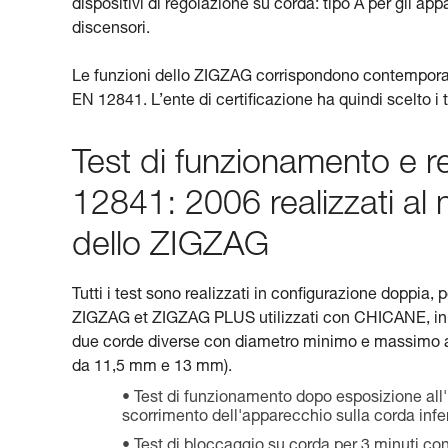
dispositivi di regolazione su corda: tipo A per gli app
discensori.
Le funzioni dello ZIGZAG corrispondono contemporanea
EN 12841. L’ente di certificazione ha quindi scelto i
Test di funzionamento e r
12841: 2006 realizzati al
dello ZIGZAG
Tutti i test sono realizzati in configurazione doppi
ZIGZAG et ZIGZAG PLUS utilizzati con CHICANE, in co
due corde diverse con diametro minimo e massimo aut
da 11,5 mm e 13 mm).
Test di funzionamento dopo esposizione all'um
scorrimento dell'apparecchio sulla corda infe
Test di bloccaggio su corda per 3 minuti con