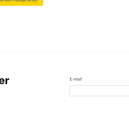
a tutti i consigli tecnici
er
E-mail*