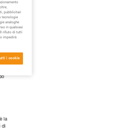
unzionamento
oltre,
i, pubblicitari
/o tecnologie
ogie analoghe
nso in qualsiasi
rifiuto di tutti
to impedirà
utti i cookie
do
è la
 di