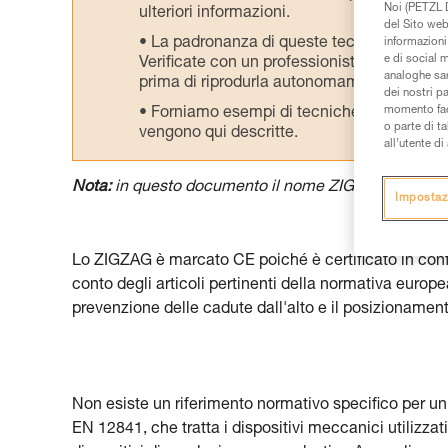
Noi (PETZL D
ulteriori informazioni.
del Sito web,
La padronanza di queste tecniche richie
informazioni 
e di social m
Verificate con un professionista la vostra ca
analoghe sar
prima di riprodurla autonomamente.
dei nostri p
momento facen
Forniamo esempi di tecniche relative alla 
o parte di t
vengono qui descritte.
all’utente d
Nota:
in questo documento il nome ZIGZAG indica i
Impostaz
Lo ZIGZAG è marcato CE poiché è certificato in conf
conto degli articoli pertinenti della normativa europ
prevenzione delle cadute dall'alto e il posizionament
Non esiste un riferimento normativo specifico per un
EN 12841, che tratta i dispositivi meccanici utilizzati