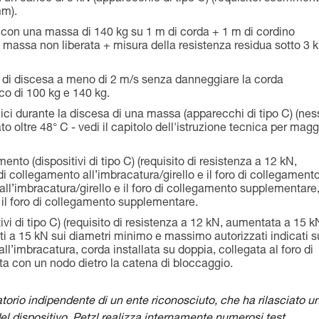
mm).
 con una massa di 140 kg su 1 m di corda + 1 m di cordino
: massa non liberata + misura della resistenza residua sotto 3 
tà di discesa a meno di 2 m/s senza danneggiare la corda
ico di 100 kg e 140 kg.
ici durante la discesa di una massa (apparecchi di tipo C) (ne
to oltre 48° C - vedi il capitolo dell'istruzione tecnica per magg
amento (dispositivi di tipo C) (requisito di resistenza a 12 kN,
di collegamento all’imbracatura/girello e il foro di collegamento
o all’imbracatura/girello e il foro di collegamento supplementare,
 e il foro di collegamento supplementare.
tivi di tipo C) (requisito di resistenza a 12 kN, aumentata a 15 k
ti a 15 kN sui diametri minimo e massimo autorizzati indicati s
all’imbracatura, corda installata su doppia, collegata al foro di
ta con un nodo dietro la catena di bloccaggio.
ratorio indipendente di un ente riconosciuto, che ha rilasciato u