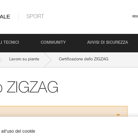
ALE
SPORT
RI
I TECNICI
COMMUNITY
AVVISI DI SICUREZZA
Lavoro su piante
Certificazione dello ZIGZAG
llo ZIGZAG
 dei prodotti utilizzati in questo consiglio prima di
all'uso dei cookie
azioni dell’istruzione tecnica per poter capire queste