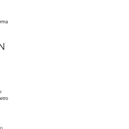
orma
EN
u
etro
to