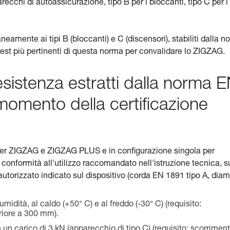
arecchi di autoassicurazione, tipo B per i bloccanti, tipo C per i
mente ai tipi B (bloccanti) e C (discensori), stabiliti dalla n
 test più pertinenti di questa norma per convalidare lo ZIGZAG.
esistenza estratti dalla norma 
 momento della certificazione
a, per ZIGZAG e ZIGZAG PLUS e in configurazione singola per
nformità all'utilizzo raccomandato nell'istruzione tecnica, s
orizzato indicato sul dispositivo (corda EN 1891 tipo A, diam
idità, al caldo (+50° C) e al freddo (-30° C) (requisito:
riore a 300 mm).
 un carico di 3 kN (apparecchio di tipo C) (requisito: scorrimen