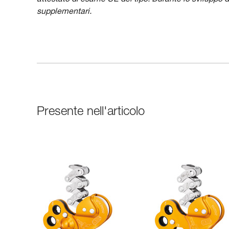
attestato di esame UE del tipo. Durante lo sviluppo d
supplementari.
Presente nell'articolo