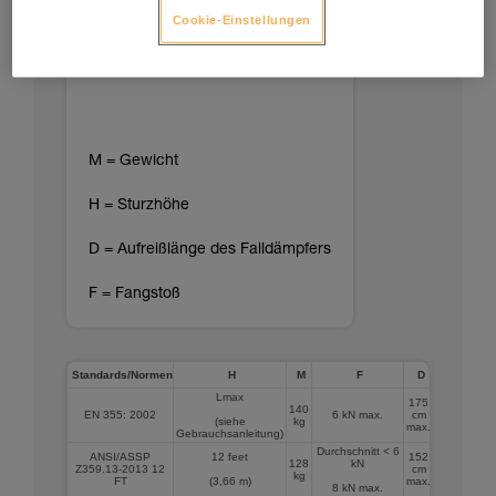
Cookie-Einstellungen
M = Gewicht
H = Sturzhöhe
D = Aufreißlänge des Falldämpfers
F = Fangstoß
Standards/Normen
H
M
F
D
Lmax
175
140
EN 355: 2002
6 kN max.
cm
(siehe
kg
max.
Gebrauchsanleitung)
Durchschnitt < 6
ANSI/ASSP
12 feet
152
128
kN
Z359.13-2013 12
cm
kg
FT
(3,66 m)
max.
8 kN max.