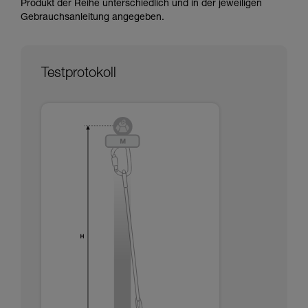
Produkt der Reihe unterschiedlich und in der jeweiligen
Informationen richtig verstanden haben.
Gebrauchsanleitung angegeben.
Die Beherrschung dieser Techniken setzt eine
entsprechende Ausbildung und ein spezielles
Training voraus. Prüfen Sie zusammen mit
einem Profi, ob Sie in der Lage sind, den
Testprotokoll
Vorgang alleine sicher zu wiederholen, bevor
Sie ihn eigenständig durchführen.
Wir geben Beispiele für die mit Ihrer Aktivität
verbundenen Techniken. Möglicherweise gibt es
noch andere Techniken, die hier nicht
beschrieben werden.