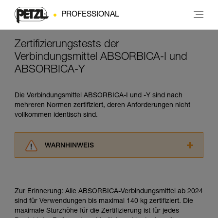
PROFESSIONAL
Zertifizierungstests der
Verbindungsmittel ABSORBICA-I und
ABSORBICA-Y
Die Verbindungsmittel ABSORBICA-I und -Y sind nach
mehreren Normen zertifiziert, deren Anforderungen nicht
vollkommen identisch sind.
WARNHINWEIS
Lesen Sie die Gebrauchsanweisungen der
Produkte, um die es in diesem Tech Tipp geht,
aufmerksam durch, bevor Sie diesen zu Rate
Zur Erinnerung: Alle ABSORBICA-Verbindungsmittel ab 2024
ziehen. Um diese Zusatzinformationen
sind für Verwendungen bis maximal 140 kg zertifiziert. Die
verstehen zu können, müssen Sie zuerst die in
maximale Sturzhöhe für die Zertifizierung ist für jedes
der Gebrauchsanweisung enthaltenen