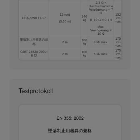
2,3 G <
Durchschnittliche
Verzögerung < 7
G
12 feet
152
140
CSA Z259.11-17
cm
kg
8–10 G < 0,1 s
(3,66 m)
max.
Max.
Verzögerung <
10 G
175
墜落制止用器具の規
100
2 m
6 kN max.
cm
kg
格
max.
175
GB/T 24538-2009:
100
2 m
6 kN max.
cm
II 型
kg
max.
Testprotokoll
EN 355: 2002
墜落制止用器具の規格