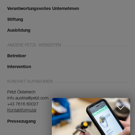
Verantwortungsvolles Unternehmen
Stiftung
Ausbildung
ANDERE PETZL WEBSEITEN
Betreiber
Intervention
KONTAKT AUFNEHMEN
Petzl Österreich
info.austria@petzl.com
+43 7616 60027
Kontaktformular
Pressezugang