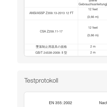
(siehe
Gebrauchsanleitung)
12 feet
ANSI/ASSP Z359.13-2013 12 FT
(3,66 m)
12 feet
CSA Z259.11-17
(3,66 m)
2 m
墜落制止用器具の規格
2 m
GB/T 24538-2009: II 型
Testprotokoll
EN 355: 2002
Nach