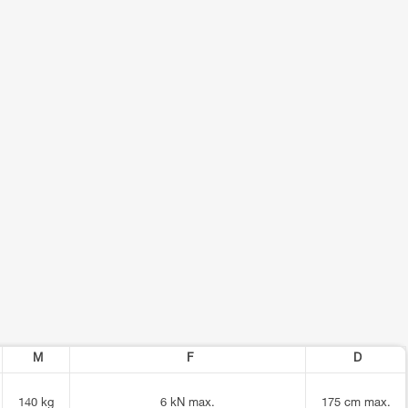
M
F
D
140 kg
6 kN max.
175 cm max.