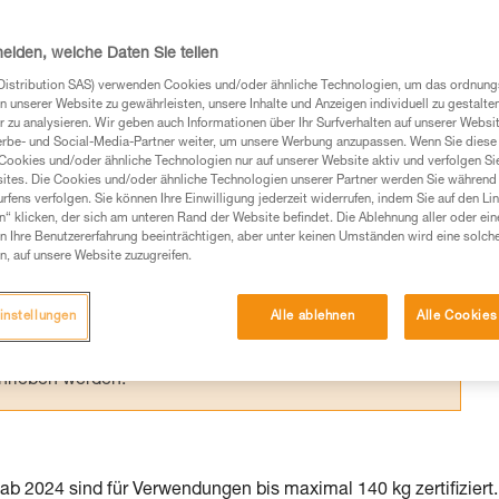
I und -Y sind nach mehreren Normen
ht vollkommen identisch sind.
heiden, welche Daten Sie teilen
Distribution SAS) verwenden Cookies und/oder ähnliche Technologien, um das ordnu
n unserer Website zu gewährleisten, unsere Inhalte und Anzeigen individuell zu gestalte
 zu analysieren. Wir geben auch Informationen über Ihr Surfverhalten auf unserer Websi
erbe- und Social-Media-Partner weiter, um unsere Werbung anzupassen. Wenn Sie diese 
Cookies und/oder ähnliche Technologien nur auf unserer Website aktiv und verfolgen Sie
Produkte, um die es in diesem Tech Tipp geht,
ites. Die Cookies und/oder ähnliche Technologien unserer Partner werden Sie während 
te ziehen. Um diese Zusatzinformationen verstehen zu
fens verfolgen. Sie können Ihre Einwilligung jederzeit widerrufen, indem Sie auf den Li
n“ klicken, der sich am unteren Rand der Website befindet. Die Ablehnung aller oder ein
auchsanweisung enthaltenen Informationen richtig
 Ihre Benutzererfahrung beeinträchtigen, aber unter keinen Umständen wird eine solch
n, auf unsere Website zuzugreifen.
 eine entsprechende Ausbildung und ein spezielles
inem Profi, ob Sie in der Lage sind, den Vorgang
instellungen
Alle ablehnen
Alle Cookies
n eigenständig durchführen.
ivität verbundenen Techniken. Möglicherweise gibt es
chrieben werden.
b 2024 sind für Verwendungen bis maximal 140 kg zertifiziert.