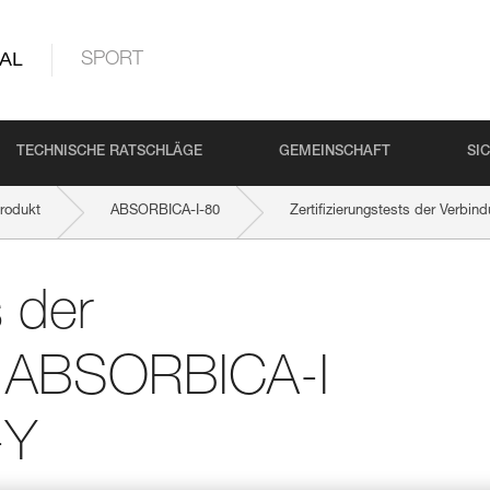
AL
SPORT
TECHNISCHE RATSCHLÄGE
GEMEINSCHAFT
SI
rodukt
ABSORBICA-I-80
Zertifizierungstests der Ver
s der
l ABSORBICA-I
-Y