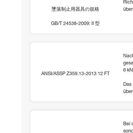
Rich
墜落制止用器具の規格
über
GB/T 24538-2009: II 型
Nach
gesa
6 kN
ANSI/ASSP Z359.13-2013 12 FT
Das 
über
Bei 
sond