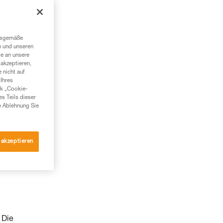
ngsgemäße
n und unseren
te an unsere
akzeptieren,
 nicht auf
Ihres
nk „Cookie-
es Teils dieser
e Ablehnung Sie
 akzeptieren
 Die