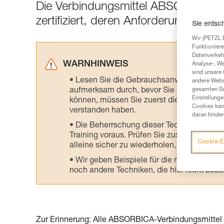
Die Verbindungsmittel ABSORBICA-
zertifiziert, deren Anforderungen nic
Sie entsc
Wir (PETZL 
Funktioniere
Datenverkehr
WARNHINWEIS
Analyse-, W
sind unsere 
Lesen Sie die Gebrauchsanweisungen der 
andere Webs
aufmerksam durch, bevor Sie diesen zu Ra
gesamten Sur
Einstellunge
können, müssen Sie zuerst die in der Gebr
Cookies kann
verstanden haben.
daran hinder
Die Beherrschung dieser Techniken setzt
Training voraus. Prüfen Sie zusammen mit e
Cookie-E
alleine sicher zu wiederholen, bevor Sie ih
Wir geben Beispiele für die mit Ihrer Akt
noch andere Techniken, die hier nicht bes
Zur Erinnerung: Alle ABSORBICA-Verbindungsmittel a