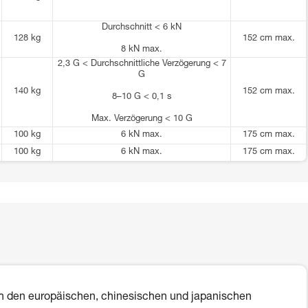
Durchschnitt < 6 kN
128 kg
152 cm max.
8 kN max.
2,3 G < Durchschnittliche Verzögerung < 7
G
140 kg
152 cm max.
8–10 G < 0,1 s
Max. Verzögerung < 10 G
100 kg
6 kN max.
175 cm max.
100 kg
6 kN max.
175 cm max.
 den europäischen, chinesischen und japanischen