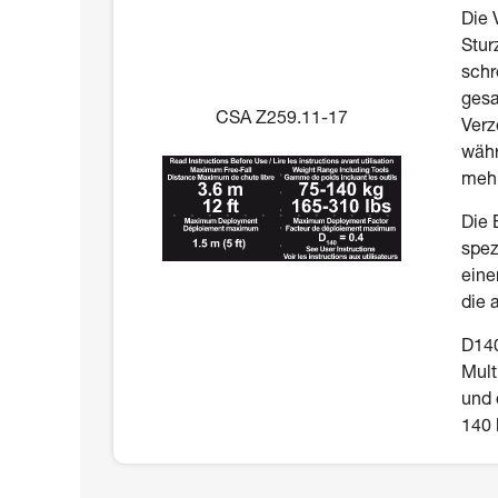
Die 
Stur
schr
gesa
CSA Z259.11-17
Verz
währ
mehr
Die 
spez
eine
die 
D140
Mult
und 
140 