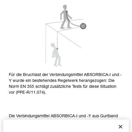
aufmerksam durch, bevor Sie diesen zu Rate
ziehen. Um diese Zusatzinformationen
verstehen zu können, müssen Sie zuerst die in
der Gebrauchsanweisung enthaltenen
Informationen richtig verstanden haben.
Die Beherrschung dieser Techniken setzt eine
entsprechende Ausbildung und ein spezielles
Training voraus. Prüfen Sie zusammen mit
einem Profi, ob Sie in der Lage sind, den
Vorgang alleine sicher zu wiederholen, bevor
Sie ihn eigenständig durchführen.
Wir geben Beispiele für die mit Ihrer Aktivität
verbundenen Techniken. Möglicherweise gibt es
Für die Bruchlast der Verbindungsmittel ABSORBICA-I und -
noch andere Techniken, die hier nicht
Y wurde ein bestehendes Regelwerk herangezogen: Die
beschrieben werden.
Norm EN 355 schlägt zusätzliche Tests für diese Situation
vor (PPE-R/11.074).
Die Verbindungsmittel ABSORBICA-I und -Y aus Gurtband
oder Seil erfüllen die Anforderungen dieser Tests.