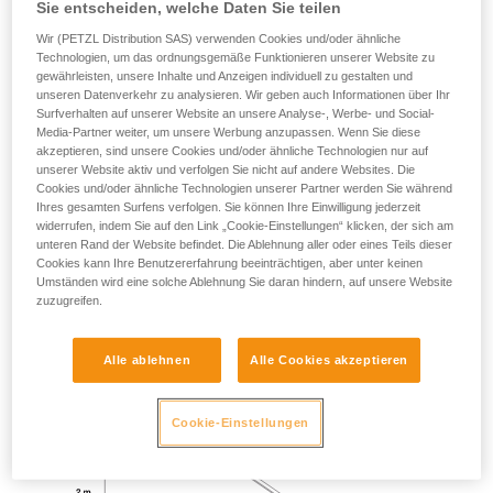
Sie entscheiden, welche Daten Sie teilen
Wir (PETZL Distribution SAS) verwenden Cookies und/oder ähnliche
Technologien, um das ordnungsgemäße Funktionieren unserer Website zu
TEST BEI EINEM STURZ ÜBER EINE KANTE OHNE
gewährleisten, unsere Inhalte und Anzeigen individuell zu gestalten und
PENDELBEWEGUNG
unseren Datenverkehr zu analysieren. Wir geben auch Informationen über Ihr
Surfverhalten auf unserer Website an unsere Analyse-, Werbe- und Social-
Media-Partner weiter, um unsere Werbung anzupassen. Wenn Sie diese
Gewicht 140 kg.
akzeptieren, sind unsere Cookies und/oder ähnliche Technologien nur auf
unserer Website aktiv und verfolgen Sie nicht auf andere Websites. Die
Sturzhöhe 2 m.
Cookies und/oder ähnliche Technologien unserer Partner werden Sie während
Ihres gesamten Surfens verfolgen. Sie können Ihre Einwilligung jederzeit
Das Verbindungsmittel reibt an einer Metallkante mit einem
widerrufen, indem Sie auf den Link „Cookie-Einstellungen“ klicken, der sich am
unteren Rand der Website befindet. Die Ablehnung aller oder eines Teils dieser
Radius von 0,5 mm.
Cookies kann Ihre Benutzererfahrung beeinträchtigen, aber unter keinen
Umständen wird eine solche Ablehnung Sie daran hindern, auf unsere Website
Anforderung: Das Verbindungsmittel darf nicht durchtrennt
zuzugreifen.
werden.
Alle ablehnen
Alle Cookies akzeptieren
Cookie-Einstellungen