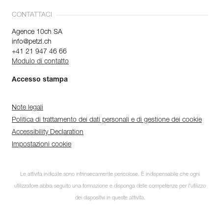
CONTATTACI
Agence 10ch SA
info@petzl.ch
+41 21 947 46 66
Modulo di contatto
Accesso stampa
Note legali
Politica di trattamento dei dati personali e di gestione dei cookie
Accessibility Declaration
Impostazioni cookie
Le attività indicate sono intrinsecamente pericolose. È indispensabile che ogni
utilizzatore abbia seguito una formazione e disponga delle competenze per l’utilizzo
dei dispositivi in queste attività.