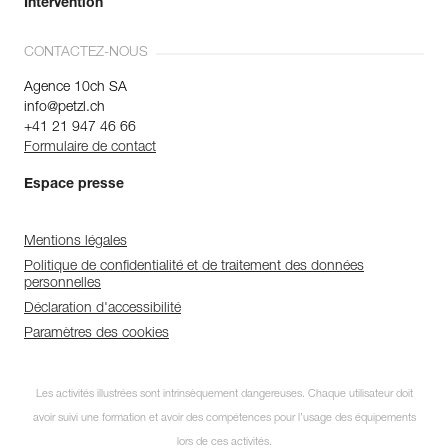
Intervention
CONTACTEZ-NOUS
Agence 10ch SA
info@petzl.ch
+41 21 947 46 66
Formulaire de contact
Espace presse
Mentions légales
Politique de confidentialité et de traitement des données
personnelles
Déclaration d'accessibilité
Paramètres des cookies
Les activités illustrées sont intrinsèquement dangereuses. Chaque utilisateur doit
avoir suivi une formation et avoir des compétences pour l’usage des équipements
lors de ces activités.