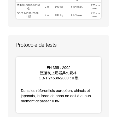
G
墜落制止用器具の規
175 cm
2 m
100 kg
6 kN max.
max.
格
GB/T 24538-2009 :
175 cm
2 m
100 kg
6 kN max.
II 型
max.
Protocole de tests
EN 355 : 2002
墜落制止用器具の規格
GB/T 24538-2009 : II 型
Dans les référentiels européen, chinois et
japonais, la force de choc ne doit à aucun
moment dépasser 6 kN.