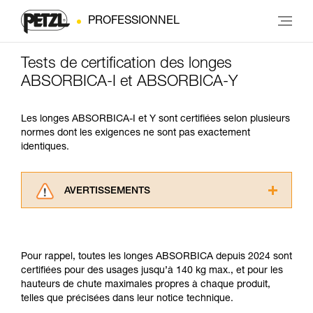
PROFESSIONNEL
Tests de certification des longes
ABSORBICA-I et ABSORBICA-Y
Les longes ABSORBICA-I et Y sont certifiées selon plusieurs
normes dont les exigences ne sont pas exactement
identiques.
AVERTISSEMENTS
Lisez attentivement les notices techniques des
produits utilisés dans ce conseil avant de le
consulter. Vous devez avoir compris les
Pour rappel, toutes les longes ABSORBICA depuis 2024 sont
informations de la notice technique pour
certifiées pour des usages jusqu’à 140 kg max., et pour les
pouvoir comprendre ce complément
hauteurs de chute maximales propres à chaque produit,
d’informations.
telles que précisées dans leur notice technique.
Maîtriser ces techniques nécessite une