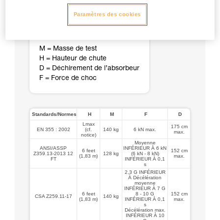
Paramètres des cookies
M = Masse de test
H = Hauteur de chute
D = Déchirement de l’absorbeur
F = Force de choc
Standards/Normes
H
M
F
D
Lmax
175 cm
EN 355 : 2002
(cf.
140 kg
6 kN max.
max.
notice)
Moyenne
ANSI/ASSP
INFÉRIEUR À 6 kN
6 feet
152 cm
Z359.13-2013 12
128 kg
(6 kN - 8 kN)
(1,83 m)
max.
FT
INFÉRIEUR À 0,1
s
2,3 G INFÉRIEUR
À Décélération
moyenne
INFÉRIEUR À 7 G
6 feet
8 - 10 G
152 cm
CSA Z259.11-17
140 kg
(1,83 m)
INFÉRIEUR À 0,1
max.
s
Décélération max.
INFÉRIEUR À 10