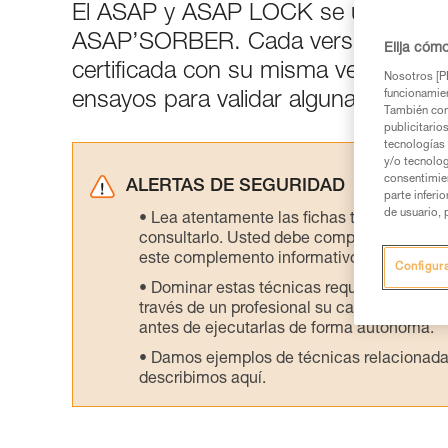
El ASAP y ASAP LOCK se utilizan g
ASAP’SORBER. Cada versión de AS
Elija cóm
certificada con su misma versión 
Nosotros [PE
funcionamien
ensayos para validar algunas compat
También com
publicitario
tecnologías 
y/o tecnolog
consentimie
ALERTAS DE SEGURIDAD
parte inferi
de usuario, 
Lea atentamente las fichas técnicas de l
consultarlo. Usted debe comprender la inf
este complemento informativo.
Configur
Dominar estas técnicas requiere una for
través de un profesional su capacidad para 
antes de ejecutarlas de forma autónoma.
Damos ejemplos de técnicas relacionadas 
describimos aquí.