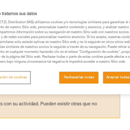
eneralmente con un absorbedor de energía
AP o ASAP LOCK es compatible y está
o tratamos sus datos
de ASAP’SORBER. Se han llevado a cabo
TZL Distribution SAS) utilizamos cookies y/o tecnologías similares para garantizar el 
to de nuestro Sitio web, personalizar nuestro contenido y anuncios, y analizar nuestro 
ibilidades cruzadas entre versiones.
partimos información sobre su navegación en nuestro Sitio web con nuestros socios a
s y de redes sociales para personalizar nuestros anuncios. Si los acepta, nuestras cook
similares solo estarán activas en nuestro Sitio web y no le seguirán en otros sitios we
ías similares de nuestros socios le seguirán a través de su navegación. Puede retirar s
nto en cualquier momento haciendo clic en el enlace "Configuración de cookies", prop
or de la página del Sitio web. Rechazar todas o parte de estas cookies puede afectar a 
pero bajo ninguna circunstancia tal negativa le impedirá acceder a nuestro Sitio web.
os productos utilizados en este consejo antes de
ormación de la ficha técnica para poder comprender
ación de cookies
Rechazarlas todas
Aceptar todas
mación y un entrenamiento específico. Confirme a
ejecutar estas técnicas, solo y con total seguridad,
con su actividad. Pueden existir otras que no