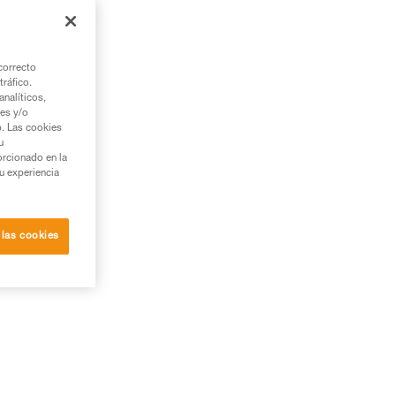
correcto
tráfico.
nalíticos,
ies y/o
b. Las cookies
u
orcionado en la
su experiencia
 las cookies