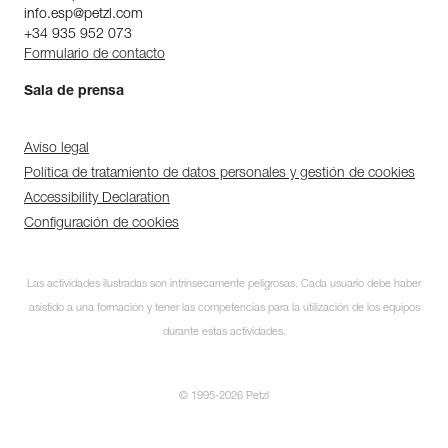
info.esp@petzl.com
+34 935 952 073
Formulario de contacto
Sala de prensa
Aviso legal
Política de tratamiento de datos personales y gestión de cookies
Accessibility Declaration
Configuración de cookies
Las actividades ilustradas son intrínsecamente peligrosas. Cada usuario debe haber
asistido a una formación y tener las competencias para la utilización de los equipos
durante estas actividades.
© 1995-2026 Petzl