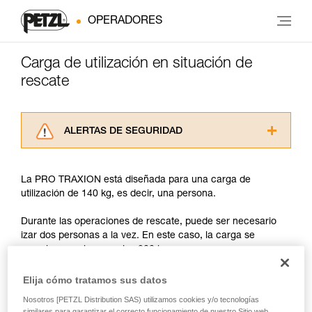
OPERADORES
Carga de utilización en situación de
rescate
ALERTAS DE SEGURIDAD
Lea atentamente las fichas técnicas de los
productos utilizados en este consejo antes de
La PRO TRAXION está diseñada para una carga de
consultarlo. Usted debe comprender la
utilización de 140 kg, es decir, una persona.
información de la ficha técnica para poder
comprender este complemento informativo.
Durante las operaciones de rescate, puede ser necesario
Dominar estas técnicas requiere una formación
izar dos personas a la vez. En este caso, la carga se
y un entrenamiento específico. Confirme a
aproxima o sobrepasa los 200 kg.
través de un profesional su capacidad para
ejecutar estas técnicas, solo y con total
Elija cómo tratamos sus datos
seguridad, antes de ejecutarlas de forma
Con esta carga, la mínima sobrecarga dinámica puede crear
autónoma.
esfuerzos cercanos a los valores de desgarro de las
Nosotros [PETZL Distribution SAS) utilizamos cookies y/o tecnologías
Damos ejemplos de técnicas relacionadas con
similares para garantizar el correcto funcionamiento de nuestro Sitio web,