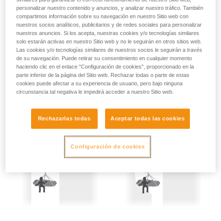
cuerdas (consulte la tabla de información en el apartado 3).
su actividad. Pueden existir otras que no
personalizar nuestro contenido y anuncios, y analizar nuestro tráfico. También
compartimos información sobre su navegación en nuestro Sitio web con
describimos aquí.
Así pues se hace obligatorio tomar precauciones:
nuestros socios analíticos, publicitarios y de redes sociales para personalizar
nuestros anuncios. Si los acepta, nuestras cookies y/o tecnologías similares
- Asegurar a las dos personas izadas.
solo estarán activas en nuestro Sitio web y no le seguirán en otros sitios web.
Las cookies y/o tecnologías similares de nuestros socios le seguirán a través
de su navegación. Puede retirar su consentimiento en cualquier momento
- Sujetar la cuerda tensada de forma permanente, la mínima
haciendo clic en el enlace "Configuración de cookies", proporcionado en la
comba de cuerda destensada representa una altura de
parte inferior de la página del Sitio web. Rechazar todas o parte de estas
caída potencial y, por tanto, un peligro.
cookies puede afectar a su experiencia de usuario, pero bajo ninguna
circunstancia tal negativa le impedirá acceder a nuestro Sitio web.
Rechazarlas todas
Aceptar todas las cookies
Configuración de cookies