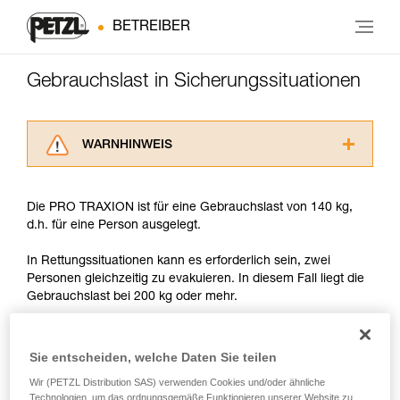
BETREIBER
Gebrauchslast in Sicherungssituationen
WARNHINWEIS
Lesen Sie die Gebrauchsanweisungen der
Produkte, um die es in diesem Tech Tipp geht,
Die PRO TRAXION ist für eine Gebrauchslast von 140 kg,
aufmerksam durch, bevor Sie diesen zu Rate
d.h. für eine Person ausgelegt.
ziehen. Um diese Zusatzinformationen
verstehen zu können, müssen Sie zuerst die in
In Rettungssituationen kann es erforderlich sein, zwei
der Gebrauchsanweisung enthaltenen
Personen gleichzeitig zu evakuieren. In diesem Fall liegt die
Informationen richtig verstanden haben.
Gebrauchslast bei 200 kg oder mehr.
Die Beherrschung dieser Techniken setzt eine
entsprechende Ausbildung und ein spezielles
Training voraus. Prüfen Sie zusammen mit
Bei diesem Gewicht kann bereits eine geringe dynamische
Sie entscheiden, welche Daten Sie teilen
einem Profi, ob Sie in der Lage sind, den
Überlast Belastungen hervorrufen, die an den Bruchwert der
Vorgang alleine sicher zu wiederholen, bevor
Seile heranreichen (siehe Tabelle Seite 3).
Wir (PETZL Distribution SAS) verwenden Cookies und/oder ähnliche
Sie ihn eigenständig durchführen.
Technologien, um das ordnungsgemäße Funktionieren unserer Website zu