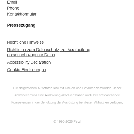
Email
Phone
Kontaktformular
Pressezugang
Rechtliche Hinweise
Richtlinien zum Datenschutz, zur Verarbeitung
personenbezogener Daten
Accessibility Declaration
Cookie-Einstellungen
Die dargestellten Aktivitäten sind mit Risiken und Gefahren verbunden. Jeder
Anwender muss eine Ausbildung absolviert haben und über entsprechende
Kompetenzen in der Benutzung der Ausrüstung bei diesen Aktivitäten verfügen.
© 1995-2026 Petzl