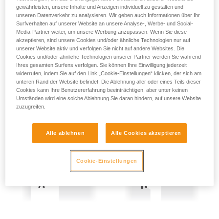
Wir geben Beispiele für die mit Ihrer Aktivität
gewährleisten, unsere Inhalte und Anzeigen individuell zu gestalten und
Es sind folglich entsprechende Vorsichtsmaßnahmen zu
verbundenen Techniken. Möglicherweise gibt es
unseren Datenverkehr zu analysieren. Wir geben auch Informationen über Ihr
treffen:
Surfverhalten auf unserer Website an unsere Analyse-, Werbe- und Social-
noch andere Techniken, die hier nicht
Media-Partner weiter, um unsere Werbung anzupassen. Wenn Sie diese
beschrieben werden.
- Rücksicherung der beiden zu evakuierenden Personen.
akzeptieren, sind unsere Cookies und/oder ähnliche Technologien nur auf
unserer Website aktiv und verfolgen Sie nicht auf andere Websites. Die
- Das Seil ständig gestrafft halten, schon die kleinste
Cookies und/oder ähnliche Technologien unserer Partner werden Sie während
Ihres gesamten Surfens verfolgen. Sie können Ihre Einwilligung jederzeit
Seilschlaufe bedeutet eine potenzielle Sturzhöhe und folglich
widerrufen, indem Sie auf den Link „Cookie-Einstellungen“ klicken, der sich am
eine Gefahr.
unteren Rand der Website befindet. Die Ablehnung aller oder eines Teils dieser
Cookies kann Ihre Benutzererfahrung beeinträchtigen, aber unter keinen
Umständen wird eine solche Ablehnung Sie daran hindern, auf unsere Website
zuzugreifen.
Alle ablehnen
Alle Cookies akzeptieren
Cookie-Einstellungen