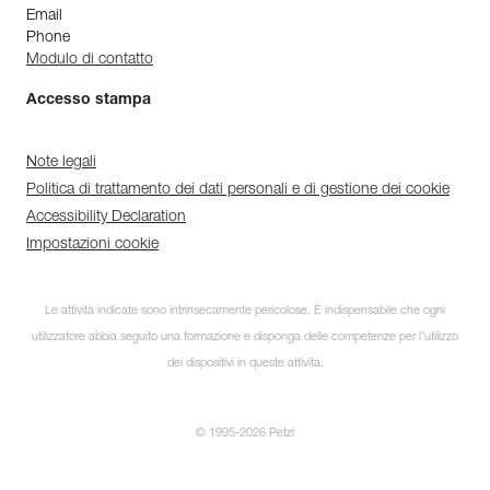
Email
Phone
Modulo di contatto
Accesso stampa
Note legali
Politica di trattamento dei dati personali e di gestione dei cookie
Accessibility Declaration
Impostazioni cookie
Le attività indicate sono intrinsecamente pericolose. È indispensabile che ogni
utilizzatore abbia seguito una formazione e disponga delle competenze per l’utilizzo
dei dispositivi in queste attività.
© 1995-2026 Petzl