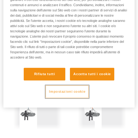
lacerazione delle corde (vedi tabella informativa capitolo 3).
vengono qui descritte.
contenuti e annunci e analizzare il traffico. Condividiamo, inoltre, informazioni
sulla navigazione dell’utente sul Sito web con i nostri partner di servizi di analisi
Sono quindi necessarie alcune precauzioni:
dei dati, pubblicitari e di social media al fine di personalizzare le nostre
pubblicità. Se l’utente accetta, i nostri cookie e/o tecnologie analoghe saranno
- Autoassicurazione delle due persone sollevate.
attivi solo sul Sito web e non seguiranno l’utente su altri siti. I cookie e/o
tecnologie analoghe dei nostri partner seguiranno l’utente durante la
navigazione. L’utente può revocare il proprio consenso in qualsiasi momento
- Tenere la corda sempre tesa, il minimo lasco di corda
facendo clic sul link “Impostazioni cookie”, disponibile nella parte inferiore del
rappresenta una potenziale altezza di caduta, quindi un
Sito web. Il rifiuto di tutti o parte di tali cookie potrebbe compromettere
pericolo.
l’esperienza dell’utente, ma in nessun caso tale rifiuto impedirà all’utente di
accedere al Sito web.
Rifiuta tutti
Accetta tutti i cookie
Impostazioni cookie