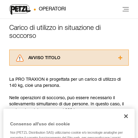
OPERATORI
Carico di utilizzo in situazione di
soccorso
AVVISO TITOLO
Leggere attentamente le istruzioni tecniche dei
prodotti utilizzati in questo consiglio prima di
La PRO TRAXION è progettata per un carico di utilizzo di
consultarlo. Dovete aver compreso le
140 kg, cioè una persona.
informazioni dell’istruzione tecnica per poter
capire queste ulteriori informazioni.
Nelle operazioni di soccorso, può essere necessario il
La padronanza di queste tecniche richiede una
sollevamento simultaneo di due persone. In questo caso, il
formazione ed un addestramento specifico.
carico si avvicina o supera i 200 kg.
Verificate con un professionista la vostra
capacità di rifare la manovra, da soli, in piena
Consenso all'uso dei cookie
sicurezza, prima di riprodurla autonomamente.
Con un tale carico, il minimo sovraccarico dinamico può
Forniamo esempi di tecniche relative alla vostra
generare sollecitazioni che si avvicinano ai valori di
Noi (PETZL Distribution SAS) utilizziamo cookie e/o tecnologie analoghe per
attività. Ne possono esistere altre che non
garantire il corretto funzionamento del Sito web, per personalizzare i nostri