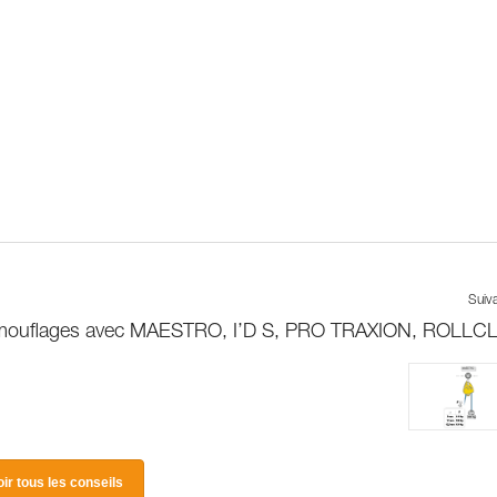
Suiv
de mouflages avec MAESTRO, I’D S, PRO TRAXION, ROLLCLI
oir tous les conseils