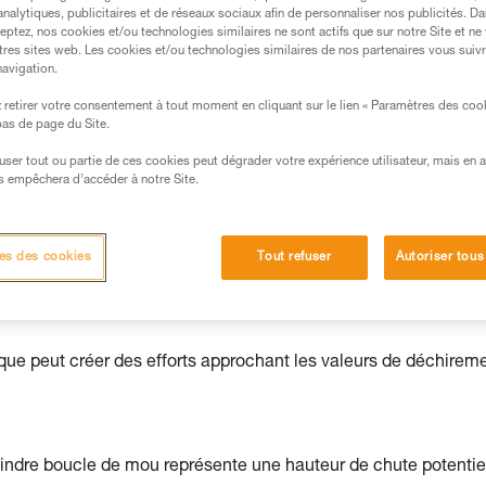
analytiques, publicitaires et de réseaux sociaux afin de personnaliser nos publicités. Da
eptez, nos cookies et/ou technologies similaires ne sont actifs que sur notre Site et ne
s des produits utilisés dans ce conseil avant de le
tres sites web. Les cookies et/ou technologies similaires de nos partenaires vous suiv
formations de la notice technique pour pouvoir
navigation.
.
retirer votre consentement à tout moment en cliquant sur le lien « Paramètres des coo
ormation et un entraînement spécifique. Validez avec
 bas de page du Site.
 manipulation, seul, en toute sécurité, avant de la
efuser tout ou partie de ces cookies peut dégrader votre expérience utilisateur, mais en 
s empêchera d’accéder à notre Site.
iées à votre activité. Il peut en exister d’autres que
es des cookies
Tout refuser
Autoriser tous
ation de 140 kg, soit une personne.
de deux personnes peut être nécessaire. Dans ce cas, la charg
que peut créer des efforts approchant les valeurs de déchirem
indre boucle de mou représente une hauteur de chute potentiel