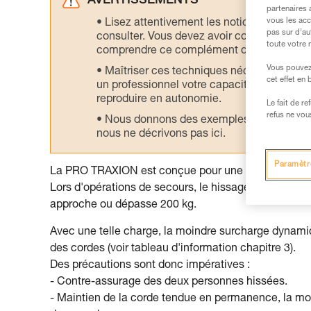
AVERTISSEMENTS
partenaires 
vous les acc
Lisez attentivement les notices technique
pas sur d’au
consulter. Vous devez avoir compris les in
toute votre 
comprendre ce complément d’informations
Vous pouvez 
Maîtriser ces techniques nécessite une f
cet effet en
un professionnel votre capacité à refaire la
reproduire en autonomie.
Le fait de r
refus ne vou
Nous donnons des exemples de techniques l
nous ne décrivons pas ici.
Paramètr
La PRO TRAXION est conçue pour une charge d'utilis
Lors d'opérations de secours, le hissage simultané 
approche ou dépasse 200 kg.
Avec une telle charge, la moindre surcharge dynami
des cordes (voir tableau d'information chapitre 3).
Des précautions sont donc impératives :
- Contre-assurage des deux personnes hissées.
- Maintien de la corde tendue en permanence, la mo