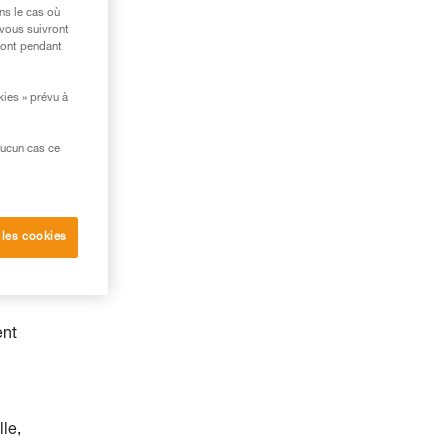
ns le cas où
 vous suivront
ront pendant
kies » prévu à
aucun cas ce
 les cookies
e
ent
le,