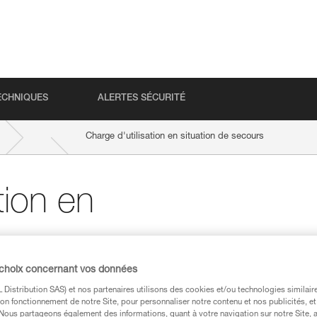
ECHNIQUES
ALERTES SÉCURITÉ
Charge d'utilisation en situation de secours
tion en
urs
 choix concernant vos données
Distribution SAS) et nos partenaires utilisons des cookies et/ou technologies similai
on fonctionnement de notre Site, pour personnaliser notre contenu et nos publicités, et
. Nous partageons également des informations, quant à votre navigation sur notre Site, 